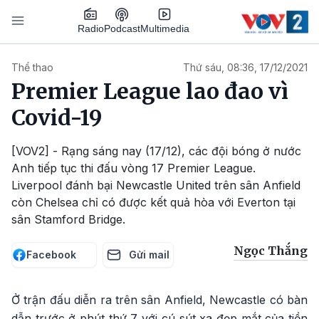
Nhảy đến nội dung
Podcast
Radio
Multimedia
Main navigation
Thể thao
Thứ sáu, 08:36, 17/12/2021
Premier League lao đao vì
Covid-19
[VOV2] - Rạng sáng nay (17/12), các đội bóng ở nước
Anh tiếp tục thi đấu vòng 17 Premier League.
Liverpool đánh bại Newcastle United trên sân Anfield
còn Chelsea chỉ có được kết quả hòa với Everton tại
sân Stamford Bridge.
Ngọc Thắng
Facebook
Gửi mail
Ở trận đấu diễn ra trên sân Anfield, Newcastle có bàn
dẫn trước ở phút thứ 7 với cú sút xa đẹp mắt của tiền