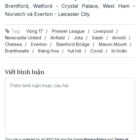
Brentford, Watford - Crystal Palace, West Ham -
Norwich và Everton - Leicester City.
Tag:
Vòng 17
Premier League
Liverpool
Newcastle United
Anfield
Jota
Salah
Arnold
Chelsea
Everton
Stamford Bridge
Mason Mount
Branthwaite
thăng hoa
hụt hơi
Covid
bị hoãn
Viết bình luận
This site is protected by reCAPTCHA and the Google
Privacy Policy
and
Terms of