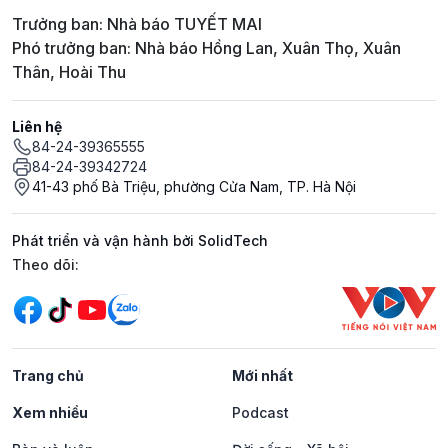
Trưởng ban: Nhà báo TUYẾT MAI
Phó trưởng ban: Nhà báo Hồng Lan, Xuân Thọ, Xuân
Thân, Hoài Thu
Liên hệ
84-24-39365555
84-24-39342724
41-43 phố Bà Triệu, phường Cửa Nam, TP. Hà Nội
Phát triển và vận hành bởi SolidTech
Mạng xã hội
Theo dõi:
Trang chủ
Mới nhất
Xem nhiều
Podcast