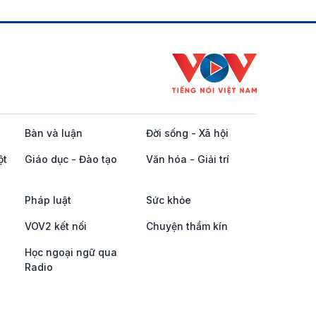
Bàn và luận
Đời sống - Xã hội
ột
Giáo dục - Đào tạo
Văn hóa - Giải trí
Pháp luật
Sức khỏe
VOV2 kết nối
Chuyện thầm kín
Học ngoại ngữ qua
Radio