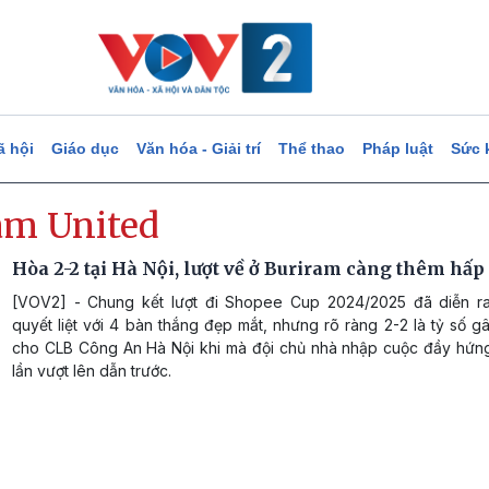
ã hội
Giáo dục
Văn hóa - Giải trí
Thể thao
Pháp luật
Sức 
am United
Hòa 2-2 tại Hà Nội, lượt về ở Buriram càng thêm hấp
[VOV2] - Chung kết lượt đi Shopee Cup 2024/2025 đã diễn r
quyết liệt với 4 bàn thắng đẹp mắt, nhưng rõ ràng 2-2 là tỷ số gâ
cho CLB Công An Hà Nội khi mà đội chủ nhà nhập cuộc đầy hứng
lần vượt lên dẫn trước.