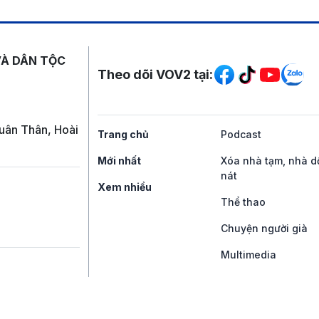
Mạng xã hội
VÀ DÂN TỘC
Theo dõi VOV2 tại:
uân Thân, Hoài
Trang chủ
Podcast
Mới nhất
Xóa nhà tạm, nhà d
nát
Xem nhiều
Thể thao
Chuyện người già
Multimedia