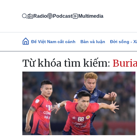
Nhảy đến nội dung
Radio
Podcast
Multimedia
Main navigation
Để Việt Nam cất cánh
Bàn và luận
Đời sống - X
Từ khóa tìm kiếm:
Buri