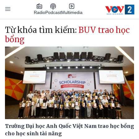
Nhảy đến nội dung
Podcast
Radio
Multimedia
Main navigation
Từ khóa tìm kiếm:
BUV trao học
bổng
Trường Đại học Anh Quốc Việt Nam trao học bổng
cho học sinh tài năng