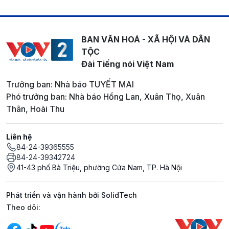
BAN VĂN HOÁ - XÃ HỘI VÀ DÂN
TỘC
Đài Tiếng nói Việt Nam
Trưởng ban: Nhà báo TUYẾT MAI
Phó trưởng ban: Nhà báo Hồng Lan, Xuân Thọ, Xuân
Thân, Hoài Thu
Liên hệ
84-24-39365555
84-24-39342724
41-43 phố Bà Triệu, phường Cửa Nam, TP. Hà Nội
Phát triển và vận hành bởi SolidTech
Mạng xã hội
Theo dõi: