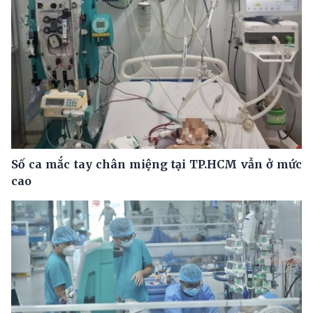
Số ca mắc tay chân miệng tại TP.HCM vẫn ở mức
cao