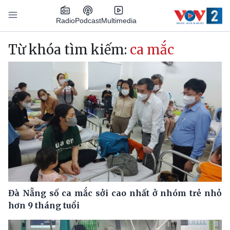
Nhảy đến nội dung
Podcast
Radio
Multimedia
Main navigation
Từ khóa tìm kiếm:
ca mắc
Đà Nẵng số ca mắc sởi cao nhất ở nhóm trẻ nhỏ
hơn 9 tháng tuổi