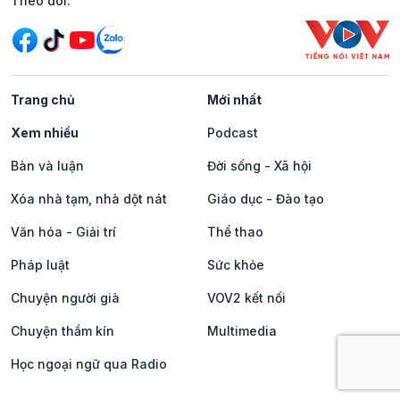
Mạng xã hội
Theo dõi:
Trang chủ
Mới nhất
Xem nhiều
Podcast
Bàn và luận
Đời sống - Xã hội
Xóa nhà tạm, nhà dột nát
Giáo dục - Đào tạo
Văn hóa - Giải trí
Thể thao
Pháp luật
Sức khỏe
Chuyện người già
VOV2 kết nối
Chuyện thầm kín
Multimedia
Học ngoại ngữ qua Radio