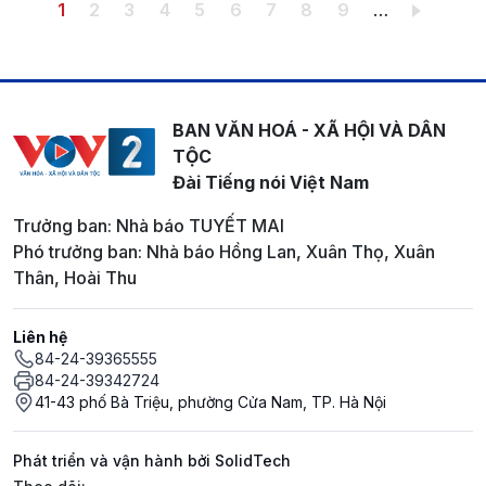
Pagination
Trang hiện thời
Trang
Trang
Trang
Trang
Trang
Trang
Trang
Trang
1
2
3
4
5
6
7
8
9
…
BAN VĂN HOÁ - XÃ HỘI VÀ DÂN
TỘC
Đài Tiếng nói Việt Nam
Trưởng ban: Nhà báo TUYẾT MAI
Phó trưởng ban: Nhà báo Hồng Lan, Xuân Thọ, Xuân
Thân, Hoài Thu
Liên hệ
84-24-39365555
84-24-39342724
41-43 phố Bà Triệu, phường Cửa Nam, TP. Hà Nội
Phát triển và vận hành bởi SolidTech