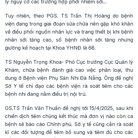
lý nguy cơ các trường hợp phơi nhiễm sởi...
Tuy nhiên, theo PGS. TS Trần Thị Hoàng do bệnh
viện đang trong giai đoạn sửa chữa nên gặp khó khăn
về điều phối nguồn nhân lực và trang thiết bị khi bệnh
nhân sởi tăng cao, số bệnh nhân sởi tăng nhưng
giường kế hoạch tại Khoa YHNĐ là 68.
TS Nguyễn Trọng Khoa- Phó Cục trưởng Cục Quản lý
Khám, chữa bệnh đánh giá cao việc phân loại, thu
dung ở Bệnh viện Phụ Sản Nhi Đà Nẵng. Ông đề nghị
Sở Y tế chỉ đạo các bệnh viện rà soát tiêm cho các
bệnh nhi đang nằm điều trị nội trú.
GS.TS Trần Văn Thuấn đề nghị tới 15/4/2025, sau khi
chiến dịch tiêm chủng kết thúc mà đơn vị nào còn ca
bệnh sẽ báo cáo Chính phủ. Sở y tế cũng cần rà soát
kĩ các đối tượng để tiêm bổ sung và tiêm đủ cho các