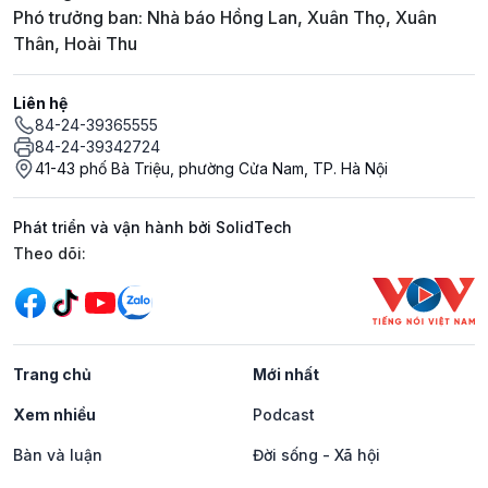
Phó trưởng ban: Nhà báo Hồng Lan, Xuân Thọ, Xuân
Thân, Hoài Thu
Liên hệ
84-24-39365555
84-24-39342724
41-43 phố Bà Triệu, phường Cửa Nam, TP. Hà Nội
Phát triển và vận hành bởi SolidTech
Mạng xã hội
Theo dõi:
Trang chủ
Mới nhất
Xem nhiều
Podcast
Bàn và luận
Đời sống - Xã hội