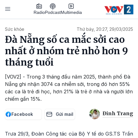
Nhảy đến nội dung
Podcast
Radio
Multimedia
Main navigation
Sức khỏe
Thứ bảy, 20:27, 29/03/2025
Đà Nẵng số ca mắc sởi cao
nhất ở nhóm trẻ nhỏ hơn 9
tháng tuổi
[VOV2] - Trong 3 tháng đầu năm 2025, thành phố Đà
Nẵng ghi nhận 3074 ca nhiễm sởi, trong đó hơn 55%
các ca là trẻ đi học, hơn 21% là trẻ ở nhà và người lớn
chiếm gần 15%.
Đinh Trang
Facebook
Gửi mail
Trưa 29/3, Đoàn Công tác của Bộ Y tế do GS.TS Trần