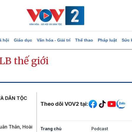
ã hội
Giáo dục
Văn hóa - Giải trí
Thể thao
Pháp luật
Sức 
LB thế giới
Mạng xã hội
VÀ DÂN TỘC
Theo dõi VOV2 tại:
uân Thân, Hoài
Trang chủ
Podcast