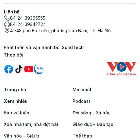
Liên hệ
84-24-39365555
84-24-39342724
41-43 phố Bà Triệu, phường Cửa Nam, TP. Hà Nội
Phát triển và vận hành bởi SolidTech
Mạng xã hội
Theo dõi:
Trang chủ
Mới nhất
Xem nhiều
Podcast
Bàn và luận
Đời sống - Xã hội
Xóa nhà tạm, nhà dột nát
Giáo dục - Đào tạo
Văn hóa - Giải trí
Thể thao