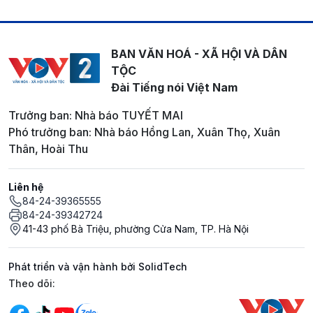
BAN VĂN HOÁ - XÃ HỘI VÀ DÂN
TỘC
Đài Tiếng nói Việt Nam
Trưởng ban: Nhà báo TUYẾT MAI
Phó trưởng ban: Nhà báo Hồng Lan, Xuân Thọ, Xuân
Thân, Hoài Thu
Liên hệ
84-24-39365555
84-24-39342724
41-43 phố Bà Triệu, phường Cửa Nam, TP. Hà Nội
Phát triển và vận hành bởi SolidTech
Mạng xã hội
Theo dõi: