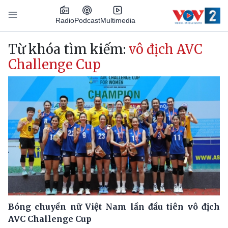
Nhảy đến nội dung
Podcast
Radio
Multimedia
Main navigation
Từ khóa tìm kiếm:
vô địch AVC
Challenge Cup
Bóng chuyền nữ Việt Nam lần đầu tiên vô địch
AVC Challenge Cup