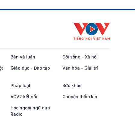
Bàn và luận
Đời sống - Xã hội
ột
Giáo dục - Đào tạo
Văn hóa - Giải trí
Pháp luật
Sức khỏe
VOV2 kết nối
Chuyện thầm kín
Học ngoại ngữ qua
Radio