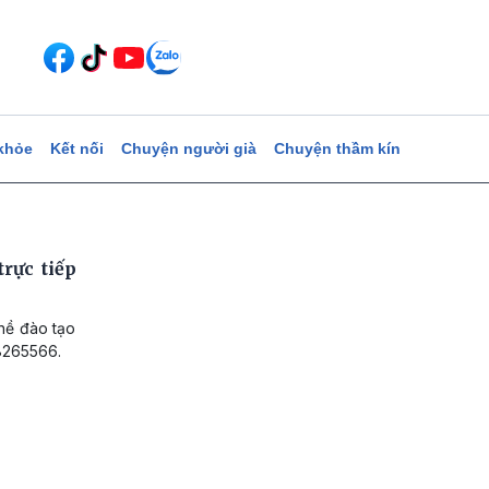
khỏe
Kết nối
Chuyện người già
Chuyện thầm kín
rực tiếp
hề đào tạo
.8265566.