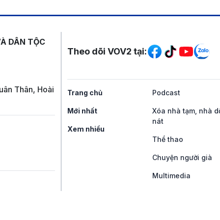
Mạng xã hội
VÀ DÂN TỘC
Theo dõi VOV2 tại:
uân Thân, Hoài
Trang chủ
Podcast
Mới nhất
Xóa nhà tạm, nhà d
nát
Xem nhiều
Thể thao
Chuyện người già
Multimedia