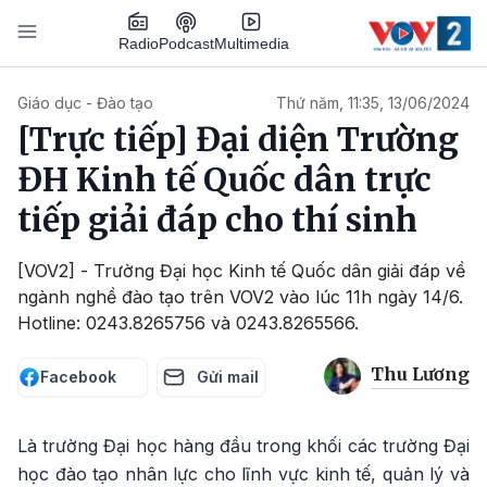
Nhảy đến nội dung
Podcast
Radio
Multimedia
Main navigation
Giáo dục - Đào tạo
Thứ năm, 11:35, 13/06/2024
[Trực tiếp] Đại diện Trường
ĐH Kinh tế Quốc dân trực
tiếp giải đáp cho thí sinh
[VOV2] - Trường Đại học Kinh tế Quốc dân giải đáp về
ngành nghề đào tạo trên VOV2 vào lúc 11h ngày 14/6.
Hotline: 0243.8265756 và 0243.8265566.
Thu Lương
Facebook
Gửi mail
Là trường Đại học hàng đầu trong khối các trường Đại
học đào tạo nhân lực cho lĩnh vực kinh tế, quản lý và