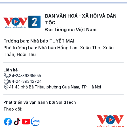
BAN VĂN HOÁ - XÃ HỘI VÀ DÂN
TỘC
Đài Tiếng nói Việt Nam
Trưởng ban: Nhà báo TUYẾT MAI
Phó trưởng ban: Nhà báo Hồng Lan, Xuân Thọ, Xuân
Thân, Hoài Thu
Liên hệ
84-24-39365555
84-24-39342724
41-43 phố Bà Triệu, phường Cửa Nam, TP. Hà Nội
Phát triển và vận hành bởi SolidTech
Mạng xã hội
Theo dõi: