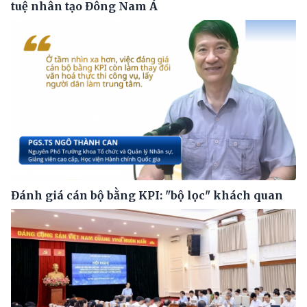
tuệ nhân tạo Đông Nam Á
Đánh giá cán bộ bằng KPI: "bộ lọc" khách quan