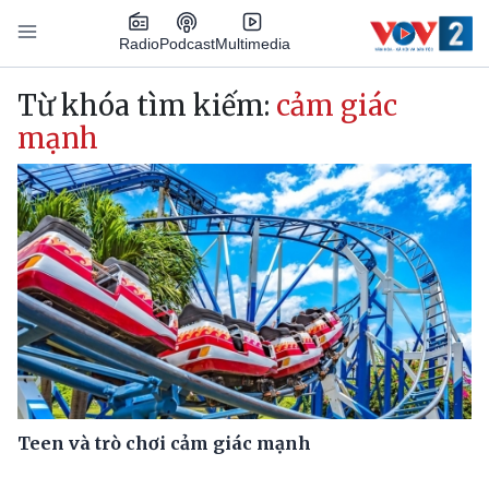
Nhảy đến nội dung
Podcast
Radio
Multimedia
Main navigation
Từ khóa tìm kiếm:
cảm giác
mạnh
Teen và trò chơi cảm giác mạnh