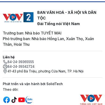
BAN VĂN HOÁ - XÃ HỘI VÀ DÂN
TỘC
Đài Tiếng nói Việt Nam
Trưởng ban: Nhà báo TUYẾT MAI
Phó trưởng ban: Nhà báo Hồng Lan, Xuân Thọ, Xuân
Thân, Hoài Thu
Liên hệ
84-24-39365555
84-24-39342724
41-43 phố Bà Triệu, phường Cửa Nam, TP. Hà Nội
Phát triển và vận hành bởi SolidTech
Mạng xã hội
Theo dõi: