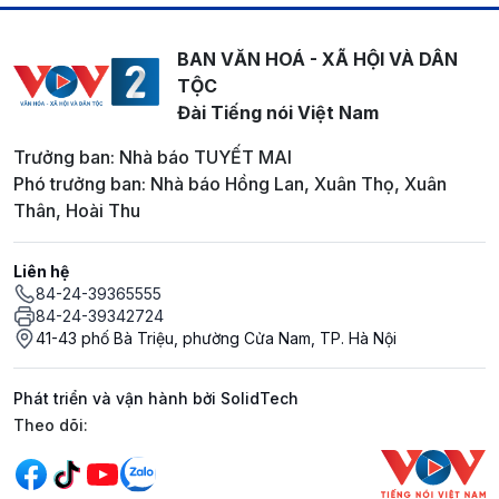
BAN VĂN HOÁ - XÃ HỘI VÀ DÂN
TỘC
Đài Tiếng nói Việt Nam
Trưởng ban: Nhà báo TUYẾT MAI
Phó trưởng ban: Nhà báo Hồng Lan, Xuân Thọ, Xuân
Thân, Hoài Thu
Liên hệ
84-24-39365555
84-24-39342724
41-43 phố Bà Triệu, phường Cửa Nam, TP. Hà Nội
Phát triển và vận hành bởi SolidTech
Mạng xã hội
Theo dõi: