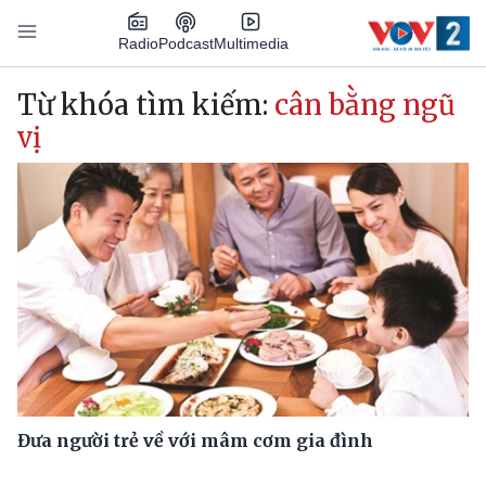
Nhảy đến nội dung
Podcast
Radio
Multimedia
Main navigation
Từ khóa tìm kiếm:
cân bằng ngũ
vị
Đưa người trẻ về với mâm cơm gia đình