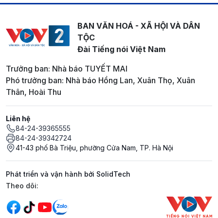
BAN VĂN HOÁ - XÃ HỘI VÀ DÂN
TỘC
Đài Tiếng nói Việt Nam
Trưởng ban: Nhà báo TUYẾT MAI
Phó trưởng ban: Nhà báo Hồng Lan, Xuân Thọ, Xuân
Thân, Hoài Thu
Liên hệ
84-24-39365555
84-24-39342724
41-43 phố Bà Triệu, phường Cửa Nam, TP. Hà Nội
Phát triển và vận hành bởi SolidTech
Mạng xã hội
Theo dõi: