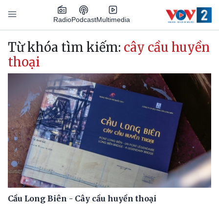
Nhảy đến nội dung
Podcast
Radio
Multimedia
Main navigation
Từ khóa tìm kiếm:
cây cầu huyền
thoại
Cầu Long Biên - Cây cầu huyền thoại