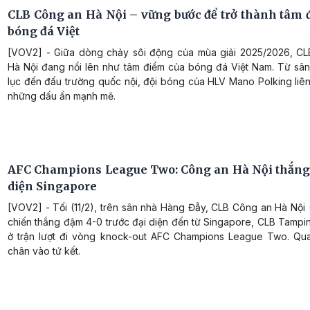
CLB Công an Hà Nội – vững bước để trở thành tâm 
bóng đá Việt
[VOV2] - Giữa dòng chảy sôi động của mùa giải 2025/2026, C
Hà Nội đang nổi lên như tâm điểm của bóng đá Việt Nam. Từ sân
lục đến đấu trường quốc nội, đội bóng của HLV Mano Polking liên
những dấu ấn mạnh mẽ.
AFC Champions League Two: Công an Hà Nội thắng
diện Singapore
[VOV2] - Tối (11/2), trên sân nhà Hàng Đẫy, CLB Công an Hà Nội
chiến thắng đậm 4-0 trước đại diện đến từ Singapore, CLB Tampi
ở trận lượt đi vòng knock-out AFC Champions League Two. Qua
chân vào tứ kết.