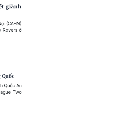
ết giành
 Nội (CAHN)
s Rovers ở
g Quốc
inh Quốc An
League Two