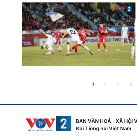
Pagination
Trang hiện thời
Trang
Trang
Tr
1
2
3
4
BAN VĂN HOÁ - XÃ HỘI 
Đài Tiếng nói Việt Nam