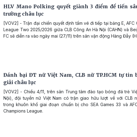
HLV Mano Polking quyết giành 3 điểm để tiến sâu
trường châu lục
[VOV2] - Trận đại chiến quyết định tấm vé đi tiếp tại bảng E, AF
League Two 2025/2026 giữa CLB Công An Hà Nội (CAHN) và Bei
FC sẽ diễn ra vào ngày mai (27/11) trên sân vận động Hàng Đẫy (H
Đánh bại ĐT nữ Việt Nam, CLB nữ TP.HCM tự tin 
giải châu lục
[VOV2] - Chiều 4/11, trên sân Trung tâm đào tạo bóng đá trẻ Vi
Nội), đội tuyển nữ Việt Nam có trận giao hữu lượt về với CLB
trong khuôn khổ giai đoạn chuẩn bị cho SEA Games 33 và A
Champions League.