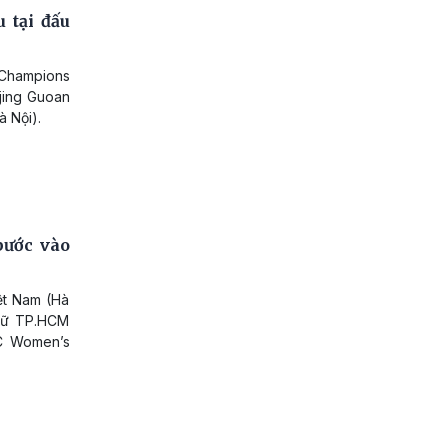
 tại đấu
C Champions
jing Guoan
à Nội).
bước vào
ệt Nam (Hà
 nữ TP.HCM
FC Women’s