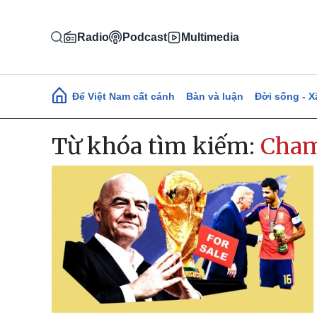
Nhảy đến nội dung
Radio
Podcast
Multimedia
Main navigation
Để Việt Nam cất cánh
Bàn và luận
Đời sống - X
Từ khóa tìm kiếm:
Cham