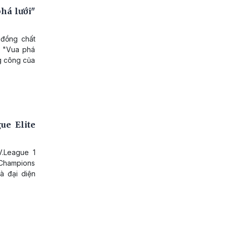
há lưới"
 đồng chất
u "Vua phá
g công của
ue Elite
.League 1
 Champions
à đại diện