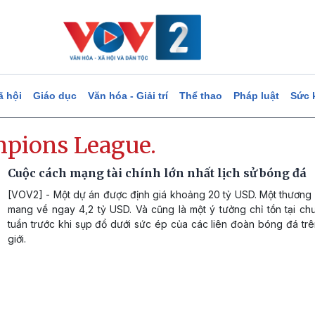
ã hội
Giáo dục
Văn hóa - Giải trí
Thể thao
Pháp luật
Sức 
pions League.
Cuộc cách mạng tài chính lớn nhất lịch sử bóng đá
[VOV2] - Một dự án được định giá khoảng 20 tỷ USD. Một thương 
mang về ngay 4,2 tỷ USD. Và cũng là một ý tưởng chỉ tồn tại ch
tuần trước khi sụp đổ dưới sức ép của các liên đoàn bóng đá tr
giới.