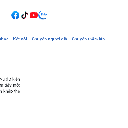
khỏe
Kết nối
Chuyện người già
Chuyện thầm kín
vụ dự kiến
ưa đầy một
ên khắp thế