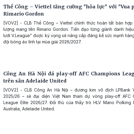
Thể Công – Viettel tăng cường "hỏa lực" với "Vua p
Rimario Gordon
[VOV2] - CLB Thể Công – Viettel chính thức hoàn tất bản hợp
lượng mang tên Rimario Gordon. Tiền đạo từng giành danh hiệ
lưới V.League" được kỳ vọng sẽ nâng cấp đáng kể sức mạnh hàn
đội bóng áo lính tại mùa giải 2026/2027.
Công An Hà Nội đá play-off AFC Champions Leag
trên sân Adelaide United
[VOV2] - CLB Công An Hà Nội – đương kim vô địch LPBank V
2025/26 – sẽ đại diện Việt Nam tham dự vòng play-off AFC
League Elite 2026/27. Đối thủ của thầy trò HLV Mano Polking l
Australia, Adelaide United.