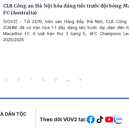
CLB Công an Hà Nội hòa đáng tiếc trước đội bóng M
FC (Australia)
[VOV2] - Tối 23/10, trên sân Hàng Đẫy (Hà Nội), CLB Công
(CAHN) đã có trận hòa 1-1 đầy đáng tiếc trước đại diện đến từ 
Macarthur FC ở lượt trận thứ 3 bảng E, AFC Champions L
2025/2026.
ang
Trang
Trang
Trang
Trang
Trang
5
6
7
8
9
…
Mạng xã hội
VÀ DÂN TỘC
Theo dõi VOV2 tại: