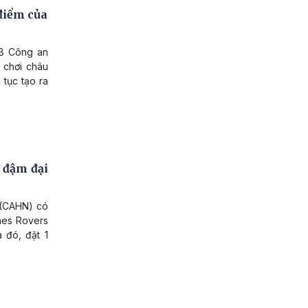
điểm của
LB Công an
 chơi châu
 tục tạo ra
 đậm đại
 (CAHN) có
nes Rovers
 đó, đặt 1