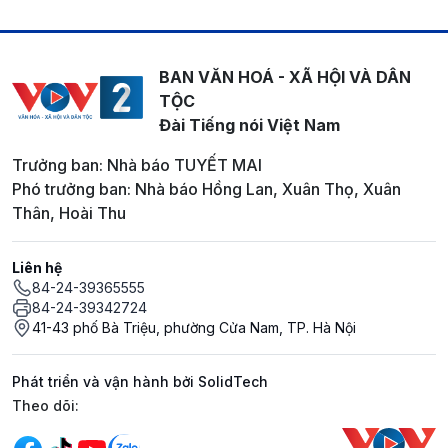
BAN VĂN HOÁ - XÃ HỘI VÀ DÂN
TỘC
Đài Tiếng nói Việt Nam
Trưởng ban: Nhà báo TUYẾT MAI
Phó trưởng ban: Nhà báo Hồng Lan, Xuân Thọ, Xuân
Thân, Hoài Thu
Liên hệ
84-24-39365555
84-24-39342724
41-43 phố Bà Triệu, phường Cửa Nam, TP. Hà Nội
Phát triển và vận hành bởi SolidTech
Mạng xã hội
Theo dõi: