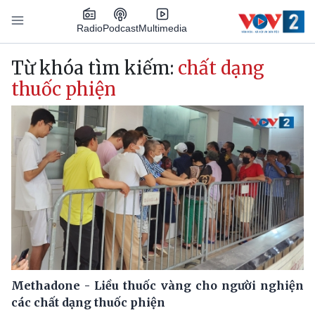
Nhảy đến nội dung
Podcast
Radio
Multimedia
Main navigation
Từ khóa tìm kiếm:
chất dạng
thuốc phiện
Methadone - Liều thuốc vàng cho người nghiện
các chất dạng thuốc phiện