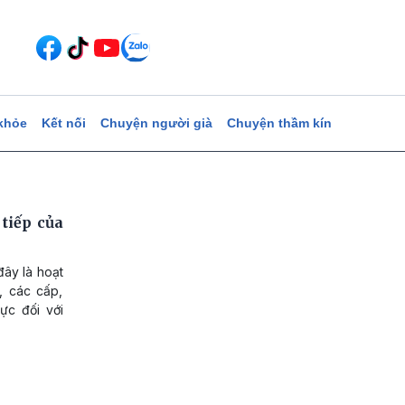
khỏe
Kết nối
Chuyện người già
Chuyện thầm kín
 tiếp của
đây là hoạt
, các cấp,
ực đối với