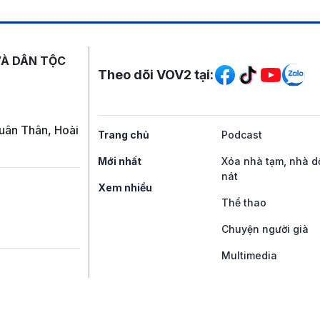
Mạng xã hội
VÀ DÂN TỘC
Theo dõi VOV2 tại:
uân Thân, Hoài
Trang chủ
Podcast
Mới nhất
Xóa nhà tạm, nhà d
nát
Xem nhiều
Thể thao
Chuyện người già
Multimedia