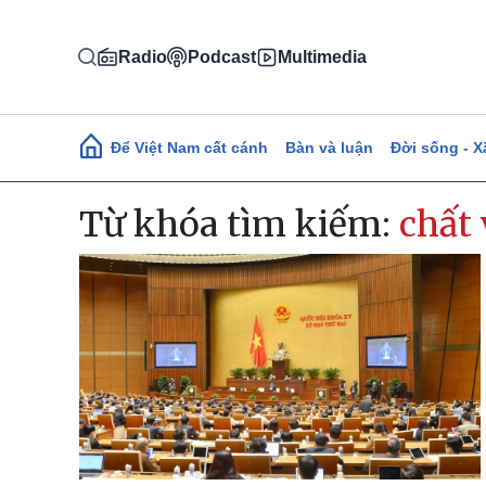
Nhảy đến nội dung
Radio
Podcast
Multimedia
Main navigation
Để Việt Nam cất cánh
Bàn và luận
Đời sống - X
Từ khóa tìm kiếm:
chất 