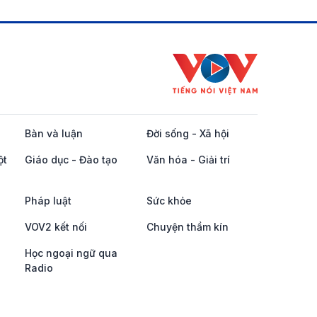
Bàn và luận
Đời sống - Xã hội
ột
Giáo dục - Đào tạo
Văn hóa - Giải trí
Pháp luật
Sức khỏe
VOV2 kết nối
Chuyện thầm kín
Học ngoại ngữ qua
Radio