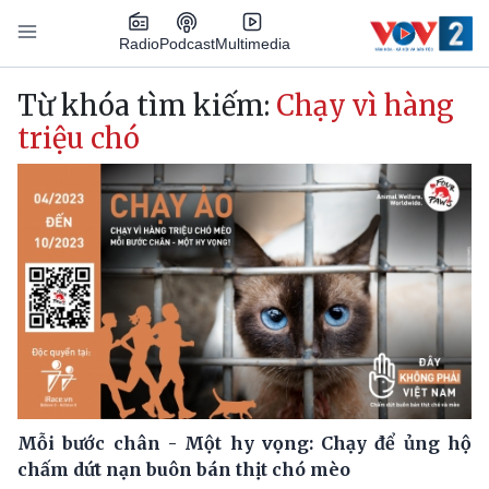
Nhảy đến nội dung
Podcast
Radio
Multimedia
Main navigation
Từ khóa tìm kiếm:
Chạy vì hàng
triệu chó
Mỗi bước chân - Một hy vọng: Chạy để ủng hộ
chấm dứt nạn buôn bán thịt chó mèo