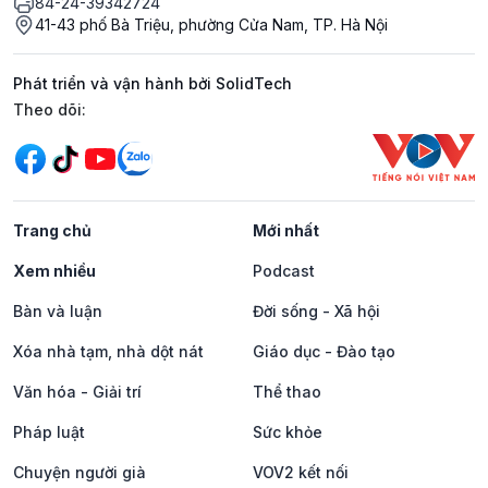
84-24-39342724
41-43 phố Bà Triệu, phường Cửa Nam, TP. Hà Nội
Phát triển và vận hành bởi SolidTech
Mạng xã hội
Theo dõi:
Trang chủ
Mới nhất
Xem nhiều
Podcast
Bàn và luận
Đời sống - Xã hội
Xóa nhà tạm, nhà dột nát
Giáo dục - Đào tạo
Văn hóa - Giải trí
Thể thao
Pháp luật
Sức khỏe
Chuyện người già
VOV2 kết nối