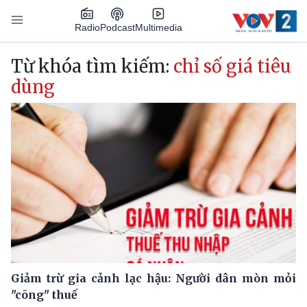
Nhảy đến nội dung
Podcast
Radio
Multimedia
Main navigation
Từ khóa tìm kiếm:
chỉ số giá tiêu
dùng
Giảm trừ gia cảnh lạc hậu: Người dân mòn mỏi
"cõng" thuế