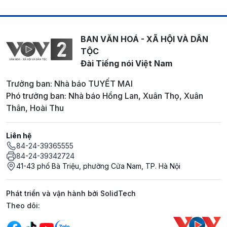
BAN VĂN HOÁ - XÃ HỘI VÀ DÂN
TỘC
Đài Tiếng nói Việt Nam
Trưởng ban: Nhà báo TUYẾT MAI
Phó trưởng ban: Nhà báo Hồng Lan, Xuân Thọ, Xuân
Thân, Hoài Thu
Liên hệ
84-24-39365555
84-24-39342724
41-43 phố Bà Triệu, phường Cửa Nam, TP. Hà Nội
Phát triển và vận hành bởi SolidTech
Mạng xã hội
Theo dõi: