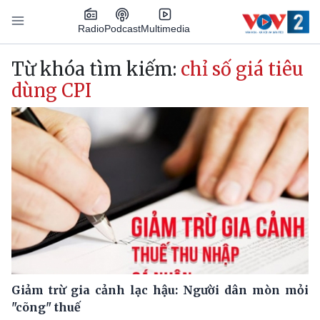
Nhảy đến nội dung
Podcast
Radio
Multimedia
Main navigation
Từ khóa tìm kiếm:
chỉ số giá tiêu
dùng CPI
Giảm trừ gia cảnh lạc hậu: Người dân mòn mỏi
"cõng" thuế