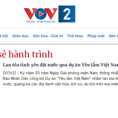
ã hội
Giáo dục
Văn hóa - Giải trí
Thể thao
Pháp luật
Sức 
sẻ hành trình
Lan tỏa tình yêu đất nước qua dự án Yêu lắm Việt N
[VOV2] - Kỷ niệm 50 năm Ngày Giải phóng miền Nam, thống nhất
Báo Nhân Dân công bố Dự án “Yêu lắm Việt Nam" nhằm lan tỏa tì
nước, quảng bá các địa danh văn hóa, lịch sử, du lịch trên mọi miề