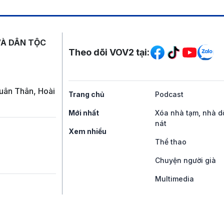
Mạng xã hội
VÀ DÂN TỘC
Theo dõi VOV2 tại:
uân Thân, Hoài
Trang chủ
Podcast
Mới nhất
Xóa nhà tạm, nhà d
nát
Xem nhiều
Thể thao
Chuyện người già
Multimedia