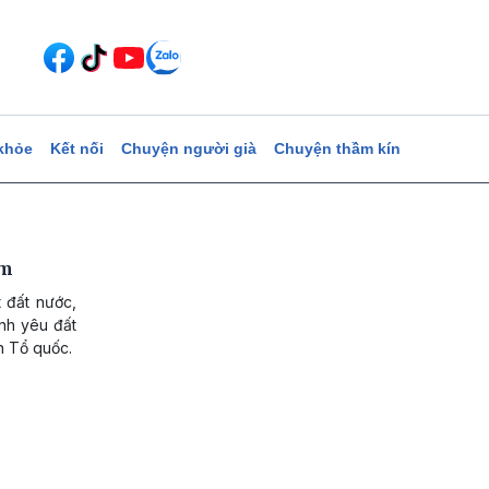
khỏe
Kết nối
Chuyện người già
Chuyện thầm kín
am
 đất nước,
nh yêu đất
n Tổ quốc.