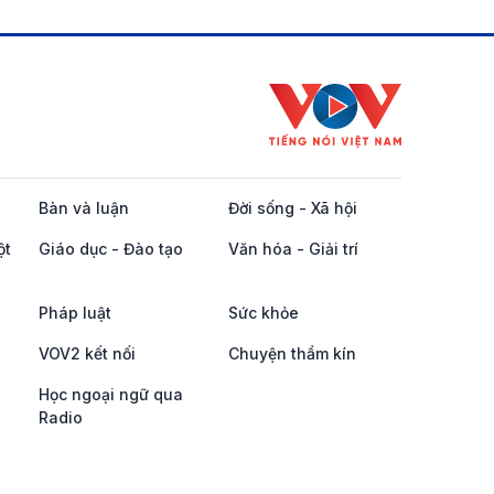
Bàn và luận
Đời sống - Xã hội
ột
Giáo dục - Đào tạo
Văn hóa - Giải trí
Pháp luật
Sức khỏe
VOV2 kết nối
Chuyện thầm kín
Học ngoại ngữ qua
Radio