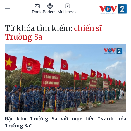
Nhảy đến nội dung
Podcast
Radio
Multimedia
Main navigation
Từ khóa tìm kiếm:
chiến sĩ
Trường Sa
Đặc khu Trường Sa với mục tiêu “xanh hóa
Trường Sa”