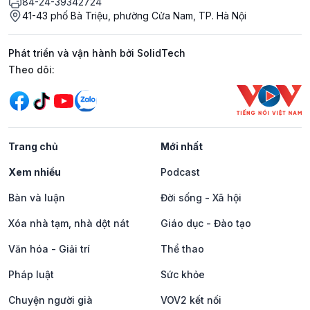
84-24-39342724
41-43 phố Bà Triệu, phường Cửa Nam, TP. Hà Nội
Phát triển và vận hành bởi SolidTech
Mạng xã hội
Theo dõi:
Trang chủ
Mới nhất
Xem nhiều
Podcast
Bàn và luận
Đời sống - Xã hội
Xóa nhà tạm, nhà dột nát
Giáo dục - Đào tạo
Văn hóa - Giải trí
Thể thao
Pháp luật
Sức khỏe
Chuyện người già
VOV2 kết nối