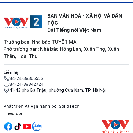
BAN VĂN HOÁ - XÃ HỘI VÀ DÂN
TỘC
Đài Tiếng nói Việt Nam
Trưởng ban: Nhà báo TUYẾT MAI
Phó trưởng ban: Nhà báo Hồng Lan, Xuân Thọ, Xuân
Thân, Hoài Thu
Liên hệ
84-24-39365555
84-24-39342724
41-43 phố Bà Triệu, phường Cửa Nam, TP. Hà Nội
Phát triển và vận hành bởi SolidTech
Mạng xã hội
Theo dõi: