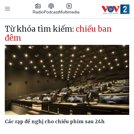
Nhảy đến nội dung
Podcast
Radio
Multimedia
Main navigation
Từ khóa tìm kiếm:
chiếu ban
đêm
Các rạp đề nghị cho chiếu phim sau 24h