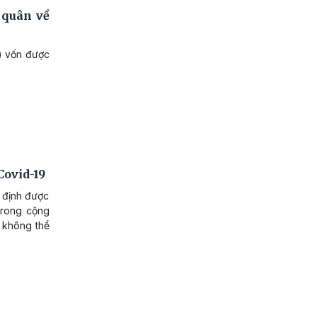
 quân về
) vốn được
Covid-19
 định được
trong cộng
 không thể