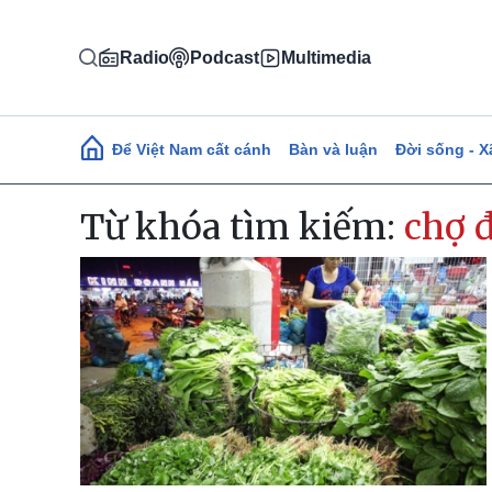
Nhảy đến nội dung
Radio
Podcast
Multimedia
Main navigation
Để Việt Nam cất cánh
Bàn và luận
Đời sống - X
Từ khóa tìm kiếm:
chợ 