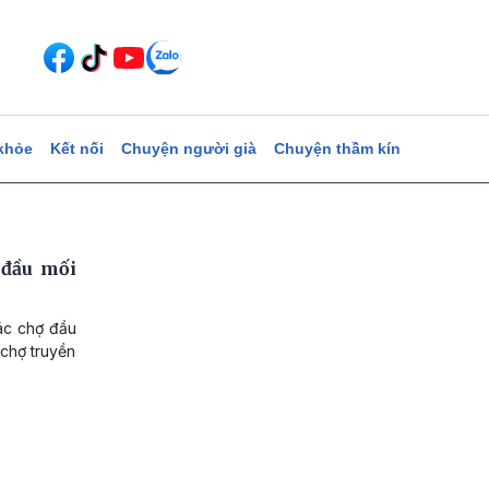
khỏe
Kết nối
Chuyện người già
Chuyện thầm kín
 đầu mối
ác chợ đầu
 chợ truyền