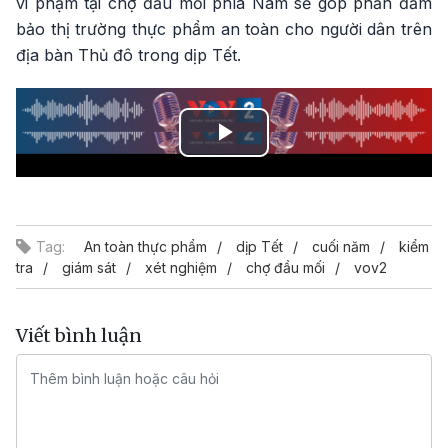
vi phạm tại chợ đầu mối phía Nam sẽ góp phần đảm
bảo thị trường thực phẩm an toàn cho người dân trên
địa bàn Thủ đô trong dịp Tết.
Play
Video
Tag:
An toàn thực phẩm
dịp Tết
cuối năm
kiểm
tra
giám sát
xét nghiệm
chợ đầu mối
vov2
Viết bình luận