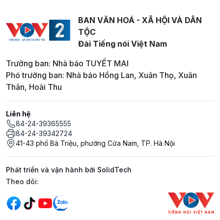
BAN VĂN HOÁ - XÃ HỘI VÀ DÂN
TỘC
Đài Tiếng nói Việt Nam
Trưởng ban: Nhà báo TUYẾT MAI
Phó trưởng ban: Nhà báo Hồng Lan, Xuân Thọ, Xuân
Thân, Hoài Thu
Liên hệ
84-24-39365555
84-24-39342724
41-43 phố Bà Triệu, phường Cửa Nam, TP. Hà Nội
Phát triển và vận hành bởi SolidTech
Mạng xã hội
Theo dõi: