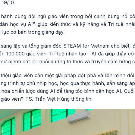
19/10.
hành cùng đội ngũ giáo viên trong bối cảnh bùng nổ cô
dân học vụ AI”, giúp kiến thức và kỹ năng về Trí tuệ nhâ
 lực cơ bản trong giảng dạy.
sáng lập và tổng giám đốc STEAM for Vietnam cho biết, đơ
n 100.000 giáo viên. Trí tuệ nhân tạo - AI đã giúp thầy cô
 sứ mệnh cốt lõi: nuôi dưỡng tri thức và truyền cảm hứng 
triệu giáo viên cần một giải pháp đột phá và liên minh đối
ơng trình tự chủ nhịp học, học qua thực hành, sẵn sàng á
 hóa chiến lược dùng AI để tăng tốc bình dân học AI. Cuối
iáo viên”, TS. Trần Việt Hùng thông tin.