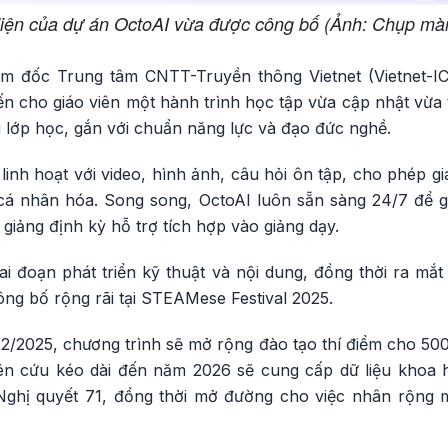
iện của dự án OctoAI vừa được công bố (Ảnh: Chụp mà
m đốc Trung tâm CNTT-Truyền thông Vietnet (Vietnet-ICT
n cho giáo viên một hành trình học tập vừa cập nhật vừa thi
 lớp học, gắn với chuẩn năng lực và đạo đức nghề.
 linh hoạt với video, hình ảnh, câu hỏi ôn tập, cho phép g
h cá nhân hóa. Song song, OctoAI luôn sẵn sàng 24/7 để gi
ợ giảng định kỳ hỗ trợ tích hợp vào giảng dạy.
ai đoạn phát triển kỹ thuật và nội dung, đồng thời ra mắt
ng bố rộng rãi tại STEAMese Festival 2025.
2/2025, chương trình sẽ mở rộng đào tạo thí điểm cho 500
ên cứu kéo dài đến năm 2026 sẽ cung cấp dữ liệu khoa 
 Nghị quyết 71, đồng thời mở đường cho việc nhân rộng 