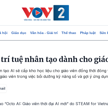
ã hội
Giáo dục
Văn hóa - Giải trí
Thể thao
Pháp luật
Sức 
 trí tuệ nhân tạo dành cho giá
ân tạo AI sẽ cấp kho học liệu cho giáo viên đồng thời đóng v
giáo viên trong việc bồi dưỡng kỹ năng số và gợi ý ứng dụn
mail
 tạo “Octo AI: Giáo viên thời đại AI mới” do STEAM for Viet