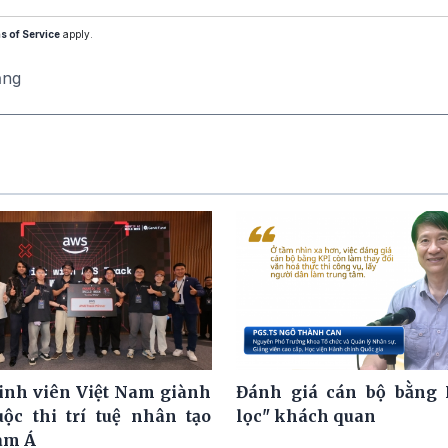
s of Service
apply.
ăng
nh viên Việt Nam giành
Đánh giá cán bộ bằng 
uộc thi trí tuệ nhân tạo
lọc" khách quan
am Á