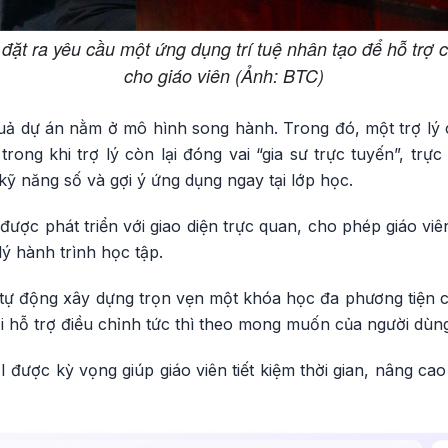
đặt ra yêu cầu một ứng dụng trí tuệ nhân tạo để hỗ trợ c
cho giáo viên (Ảnh: BTC)
cuả dự án nằm ở mô hình song hành. Trong đó, một trợ l
 trong khi trợ lý còn lại đóng vai “gia sư trực tuyến”, trự
kỹ năng số và gợi ý ứng dụng ngay tại lớp học.
ược phát triển với giao diện trực quan, cho phép giáo viên
lý hành trình học tập.
 tự động xây dựng trọn vẹn một khóa học đa phương tiện c
i hỗ trợ điều chỉnh tức thì theo mong muốn của người dùn
I được kỳ vọng giúp giáo viên tiết kiệm thời gian, nâng c
.