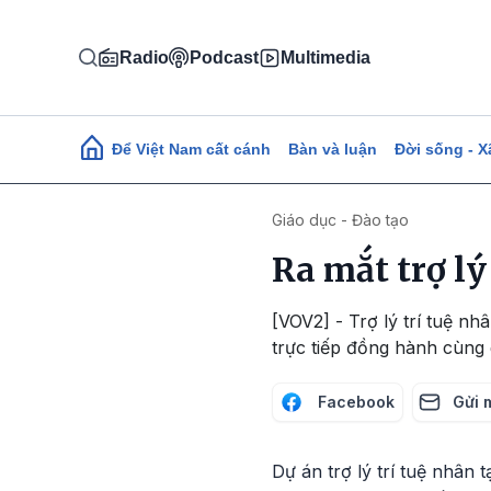
Nhảy đến nội dung
Radio
Podcast
Multimedia
Main navigation
Để Việt Nam cất cánh
Bàn và luận
Đời sống - X
Giáo dục - Đào tạo
Ra mắt trợ lý
[VOV2] - Trợ lý trí tuệ nh
trực tiếp đồng hành cùng 
Facebook
Gửi 
Dự án trợ lý trí tuệ nhân