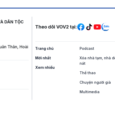
Mạng xã hội
VÀ DÂN TỘC
Theo dõi VOV2 tại:
uân Thân, Hoài
Trang chủ
Podcast
Mới nhất
Xóa nhà tạm, nhà d
nát
Xem nhiều
Thể thao
Chuyện người già
Multimedia