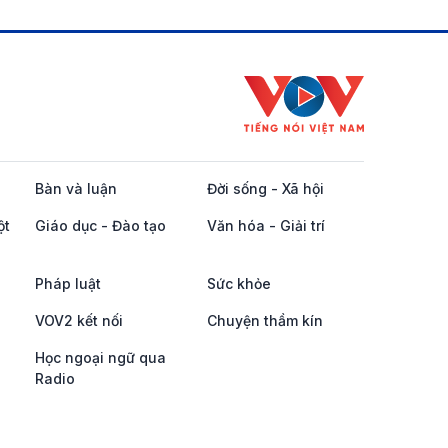
Bàn và luận
Đời sống - Xã hội
ột
Giáo dục - Đào tạo
Văn hóa - Giải trí
Pháp luật
Sức khỏe
VOV2 kết nối
Chuyện thầm kín
Học ngoại ngữ qua
Radio