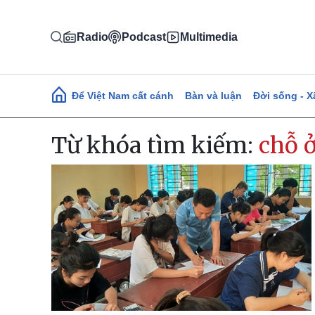
Nhảy đến nội dung
Radio
Podcast
Multimedia
Main navigation
Để Việt Nam cất cánh
Bàn và luận
Đời sống - X
Từ khóa tìm kiếm:
chỗ ở