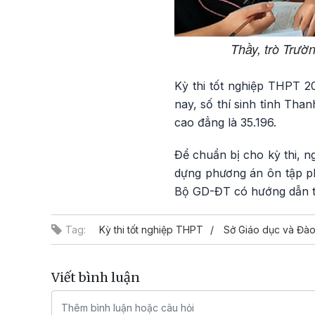
Thầy, trò Trườ
Kỳ thi tốt nghiệp THPT 20
nay, số thí sinh tỉnh Than
cao đẳng là 35.196.
Để chuẩn bị cho kỳ thi, 
dựng phương án ôn tập ph
Bộ GD-ĐT có hướng dẫn th
Tag:
Kỳ thi tốt nghiệp THPT
Sở Giáo dục và Đào
Viết bình luận