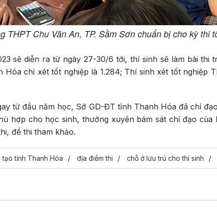
ng THPT Chu Văn An, TP. Sầm Sơn chuẩn bị cho kỳ thi 
23 sẽ diễn ra từ ngày 27-30/6 tới, thí sinh sẽ làm bài thi
h Hóa chỉ xét tốt nghiệp là 1.284; Thí sinh xét tốt nghiệp
ngay từ đầu năm học, Sở GD-ĐT tỉnh Thanh Hóa đã chỉ đạ
ù hợp cho học sinh, thường xuyên bám sát chỉ đạo của 
i, đề thi tham khảo.
 tạo tỉnh Thanh Hóa
địa điểm thi
chỗ ở lưu trú cho thí sinh