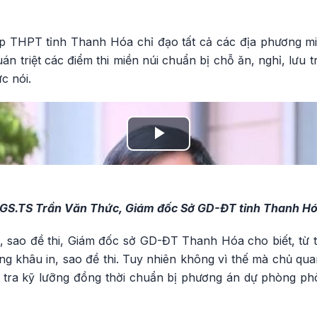
ệp THPT tỉnh Thanh Hóa chỉ đạo tất cả các địa phương miề
án triệt các điểm thi miền núi chuẩn bị chỗ ăn, nghỉ, lưu 
c nói.
Play
Video
PGS.TS Trần Văn Thức, Giám đốc Sở GD-ĐT tỉnh Thanh Hó
n, sao đề thi, Giám đốc sở GD-ĐT Thanh Hóa cho biết, từ 
ong khâu in, sao đề thi. Tuy nhiên không vì thế mà chủ qu
m tra kỹ lưỡng đồng thời chuẩn bị phương án dự phòng ph