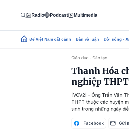
Nhảy đến nội dung
Radio
Podcast
Multimedia
Main navigation
Để Việt Nam cất cánh
Bàn và luận
Đời sống - X
Giáo dục - Đào tạo
Thanh Hóa chu
nghiệp THPT
[VOV2] - Ông Trần Văn Th
THPT thuộc các huyện miền
sinh trong những ngày diễn
Facebook
Gửi 