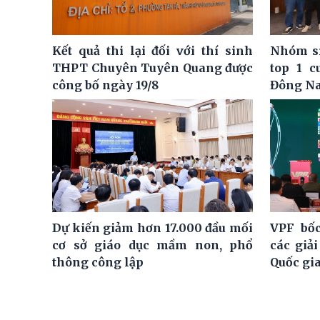
Kết quả thi lại đối với thí sinh
Nhóm si
THPT Chuyên Tuyên Quang được
top 1 c
công bố ngày 19/8
Đông N
Dự kiến giảm hơn 17.000 đầu mối
VPF bốc
cơ sở giáo dục mầm non, phổ
các giả
thông công lập
Quốc gi