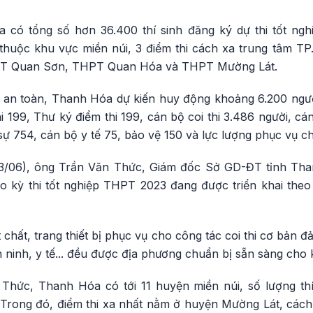
có tổng số hơn 36.400 thí sinh đăng ký dự thi tốt nghi
 thuộc khu vực miền núi, 3 điểm thi cách xa trung tâm 
T Quan Sơn, THPT Quan Hóa và THPT Mường Lát.
a an toàn, Thanh Hóa dự kiến huy động khoảng 6.200 ngư
hi 199, Thư ký điểm thi 199, cán bộ coi thi 3.486 người, cá
ự 754, cán bộ y tế 75, bảo vệ 150 và lực lượng phục vụ ch
23/06), ông Trần Văn Thức, Giám đốc Sở GD-ĐT tỉnh Tha
o kỳ thi tốt nghiệp THPT 2023 đang được triển khai th
 chất, trang thiết bị phục vụ cho công tác coi thi cơ bản 
an ninh, y tế... đều được địa phương chuẩn bị sẵn sàng cho k
hức, Thanh Hóa có tới 11 huyện miền núi, số lượng thí s
 Trong đó, điểm thi xa nhất nằm ở huyện Mường Lát, cách 