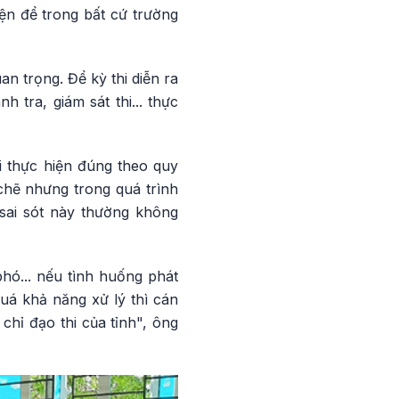
ện để trong bất cứ trường
n trọng. Để kỳ thi diễn ra
 tra, giám sát thi... thực
ải thực hiện đúng theo quy
chẽ nhưng trong quá trình
 sai sót này thường không
 phó... nếu tình huống phát
uá khả năng xử lý thì cán
chỉ đạo thi của tỉnh", ông