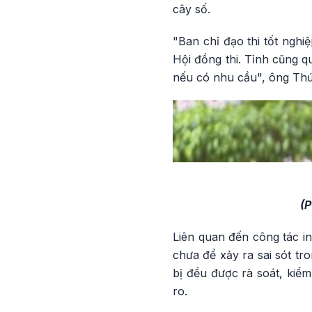
cây số.
"Ban chỉ đạo thi tốt nghi
Hội đồng thi. Tỉnh cũng qu
nếu có nhu cầu", ông Thứ
(
Liên quan đến công tác i
chưa để xảy ra sai sót tr
bị đều được rà soát, kiể
ro.