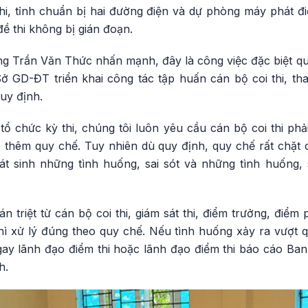
hi, tỉnh chuẩn bị hai đường điện và dự phòng máy phát đi
đề thi không bị gián đoạn.
 ông Trần Văn Thức nhấn mạnh, đây là công việc đặc biệt qua
 GD-ĐT triển khai công tác tập huấn cán bộ coi thi, thanh
uy định.
tổ chức kỳ thi, chúng tôi luôn yêu cầu cán bộ coi thi ph
o thêm quy chế. Tuy nhiên dù quy định, quy chế rất chặt 
hát sinh những tình huống, sai sót và những tình huống,
n triệt từ cán bộ coi thi, giám sát thi, điểm trưởng, điểm
hì xử lý đúng theo quy chế. Nếu tình huống xảy ra vượt q
gay lãnh đạo điểm thi hoặc lãnh đạo điểm thi báo cáo Ban 
h.