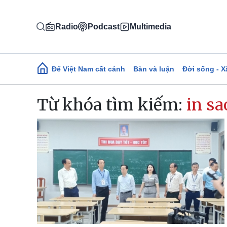
Nhảy đến nội dung
Radio
Podcast
Multimedia
Main navigation
Để Việt Nam cất cánh
Bàn và luận
Đời sống - X
Từ khóa tìm kiếm:
in sa