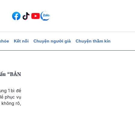
khỏe
Kết nối
Chuyện người già
Chuyện thầm kín
dấu “BẢN
ng 1 bì đề
để phục vụ
i không rõ,