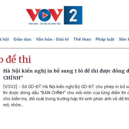
ã hội
Giáo dục
Văn hóa - Giải trí
Thể thao
Pháp luật
Sức 
o đề thi
Hà Nội kiến nghị in bổ sung 1 bì đề thi được đóng 
CHÍNH”
[VOV2] - Sở GD-ĐT Hà Nội kiến nghị Bộ GD-ĐT cho phép in bổ su
thi được đóng dấu “BẢN CHÍNH” cho mỗi môn của từng điểm thi 
cho kiểm tra, đối soát trong trường hợp thí sinh phản ánh về đề th
mờ, nhòe...