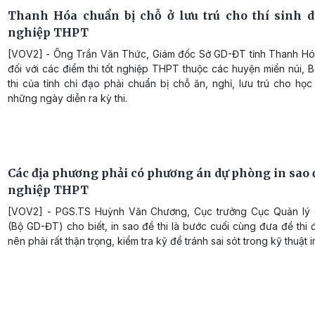
Thanh Hóa chuẩn bị chỗ ở lưu trú cho thí sinh dự
nghiệp THPT
[VOV2] - Ông Trần Văn Thức, Giám đốc Sở GD-ĐT tỉnh Thanh Hóa
đối với các điểm thi tốt nghiệp THPT thuộc các huyện miền núi, 
thi của tỉnh chỉ đạo phải chuẩn bị chỗ ăn, nghỉ, lưu trú cho học
những ngày diễn ra kỳ thi.
Các địa phương phải có phương án dự phòng in sao đ
nghiệp THPT
[VOV2] - PGS.TS Huỳnh Văn Chương, Cục trưởng Cục Quản lý 
(Bộ GD-ĐT) cho biết, in sao đề thi là bước cuối cùng đưa đề thi đ
nên phải rất thận trọng, kiểm tra kỹ để tránh sai sót trong kỹ thuật i