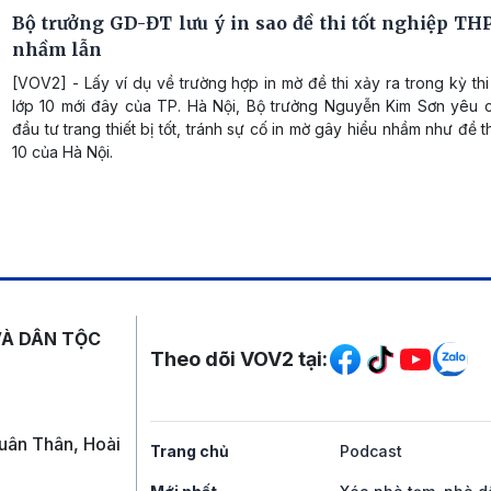
Bộ trưởng GD-ĐT lưu ý in sao đề thi tốt nghiệp TH
nhầm lẫn
[VOV2] - Lấy ví dụ về trường hợp in mờ đề thi xảy ra trong kỳ thi
lớp 10 mới đây của TP. Hà Nội, Bộ trưởng Nguyễn Kim Sơn yêu c
đầu tư trang thiết bị tốt, tránh sự cố in mờ gây hiểu nhầm như đề t
10 của Hà Nội.
Mạng xã hội
VÀ DÂN TỘC
Theo dõi VOV2 tại:
uân Thân, Hoài
Trang chủ
Podcast