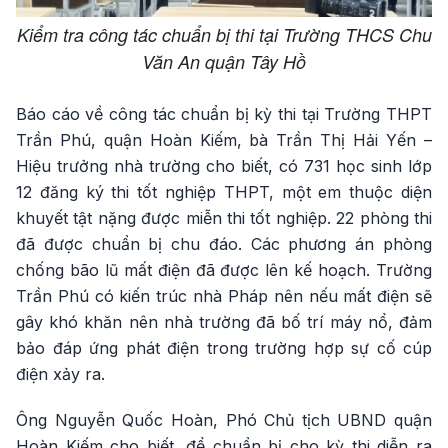
Kiểm tra công tác chuẩn bị thi tại Trường THCS Chu
Văn An quận Tây Hồ
Báo cáo về công tác chuẩn bị kỳ thi tại Trường THPT
Trần Phú, quận Hoàn Kiếm, bà Trần Thị Hải Yến –
Hiệu trưởng nhà trường cho biết, có 731 học sinh lớp
12 đăng ký thi tốt nghiệp THPT, một em thuộc diện
khuyết tật nặng được miễn thi tốt nghiệp. 22 phòng thi
đã được chuẩn bị chu đáo. Các phương án phòng
chống bão lũ mất điện đã được lên kế hoạch. Trường
Trần Phú có kiến trúc nhà Pháp nên nếu mất điện sẽ
gây khó khăn nên nhà trường đã bố trí máy nổ, đảm
bảo đáp ứng phát điện trong trường hợp sự cố cúp
điện xảy ra.
Ông Nguyễn Quốc Hoàn, Phó Chủ tịch UBND quận
Hoàn Kiếm cho biết, để chuẩn bị cho kỳ thi diễn ra