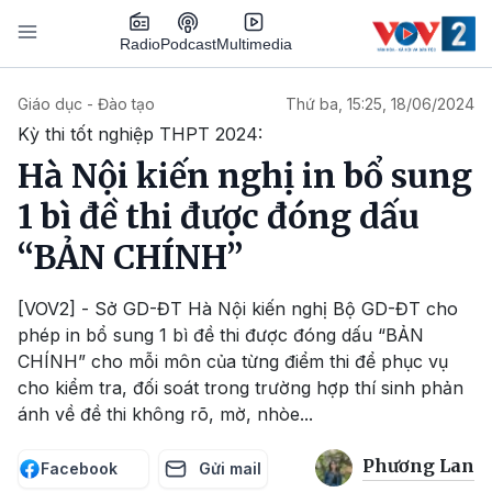
Nhảy đến nội dung
Podcast
Radio
Multimedia
Main navigation
Giáo dục - Đào tạo
Thứ ba, 15:25, 18/06/2024
Kỳ thi tốt nghiệp THPT 2024:
Hà Nội kiến nghị in bổ sung
1 bì đề thi được đóng dấu
“BẢN CHÍNH”
[VOV2] - Sở GD-ĐT Hà Nội kiến nghị Bộ GD-ĐT cho
phép in bổ sung 1 bì đề thi được đóng dấu “BẢN
CHÍNH” cho mỗi môn của từng điểm thi để phục vụ
cho kiểm tra, đối soát trong trường hợp thí sinh phản
ánh về đề thi không rõ, mờ, nhòe...
Phương Lan
Facebook
Gửi mail