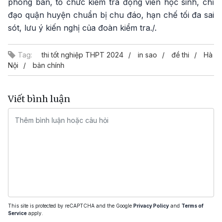
phòng ban, tổ chức kiểm tra động viên học sinh, chỉ
đạo quận huyện chuẩn bị chu đáo, hạn chế tối đa sai
sót, lưu ý kiến nghị của đoàn kiểm tra./.
Tag:
thi tốt nghiệp THPT 2024
in sao
đề thi
Hà
Nội
bản chính
Viết bình luận
This site is protected by reCAPTCHA and the Google
Privacy Policy
and
Terms of
Service
apply.