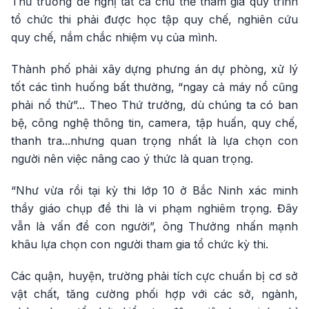
Thứ trưởng đề nghị tất cả chủ thể tham gia quy trình
tổ chức thi phải được học tập quy chế, nghiên cứu
quy chế, nắm chắc nhiệm vụ của mình.
Thành phố phải xây dựng phưng án dự phòng, xử lý
tốt các tình huống bất thường, “ngay cả máy nổ cũng
phải nổ thử”... Theo Thứ trưởng, dù chúng ta có ban
bệ, công nghệ thông tin, camera, tập huấn, quy chế,
thanh tra...nhưng quan trọng nhất là lựa chọn con
người nên việc nâng cao ý thức là quan trọng.
“Như vừa rồi tại kỳ thi lớp 10 ở Bắc Ninh xác minh
thầy giáo chụp đề thi là vi phạm nghiêm trọng. Đây
vẫn là vấn đề con người”, ông Thưởng nhấn mạnh
khâu lựa chọn con người tham gia tổ chức kỳ thi.
Các quận, huyện, trường phải tích cực chuẩn bị cơ sở
vật chất, tăng cường phối hợp với các sở, ngành,