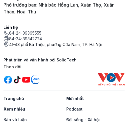
Phó trưởng ban: Nhà báo Hồng Lan, Xuân Thọ, Xuân
Thân, Hoài Thu
Liên hệ
84-24-39365555
84-24-39342724
41-43 phố Bà Triệu, phường Cửa Nam, TP. Hà Nội
Phát triển và vận hành bởi SolidTech
Mạng xã hội
Theo dõi:
Trang chủ
Mới nhất
Xem nhiều
Podcast
Bàn và luận
Đời sống - Xã hội