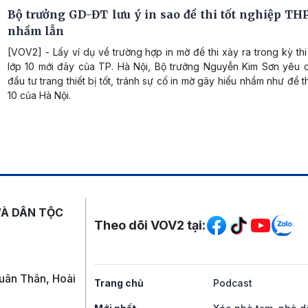
Bộ trưởng GD-ĐT lưu ý in sao đề thi tốt nghiệp TH
nhầm lẫn
[VOV2] - Lấy ví dụ về trường hợp in mờ đề thi xảy ra trong kỳ thi
lớp 10 mới đây của TP. Hà Nội, Bộ trưởng Nguyễn Kim Sơn yêu c
đầu tư trang thiết bị tốt, tránh sự cố in mờ gây hiểu nhầm như đề t
10 của Hà Nội.
Mạng xã hội
VÀ DÂN TỘC
Theo dõi VOV2 tại:
uân Thân, Hoài
Trang chủ
Podcast