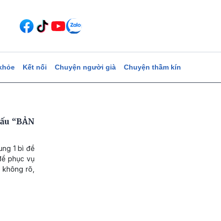
khỏe
Kết nối
Chuyện người già
Chuyện thầm kín
dấu “BẢN
ng 1 bì đề
để phục vụ
i không rõ,