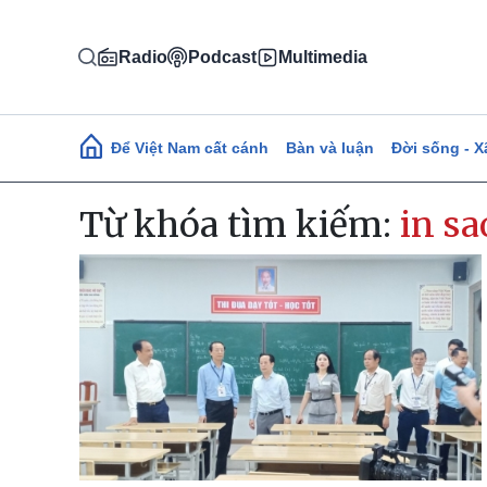
Nhảy đến nội dung
Radio
Podcast
Multimedia
Main navigation
Để Việt Nam cất cánh
Bàn và luận
Đời sống - X
Từ khóa tìm kiếm:
in sa