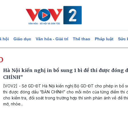
ã hội
Giáo dục
Văn hóa - Giải trí
Thể thao
Pháp luật
Sức 
o
Hà Nội kiến nghị in bổ sung 1 bì đề thi được đóng 
CHÍNH”
[VOV2] - Sở GD-ĐT Hà Nội kiến nghị Bộ GD-ĐT cho phép in bổ su
thi được đóng dấu “BẢN CHÍNH” cho mỗi môn của từng điểm thi 
cho kiểm tra, đối soát trong trường hợp thí sinh phản ánh về đề th
mờ, nhòe...