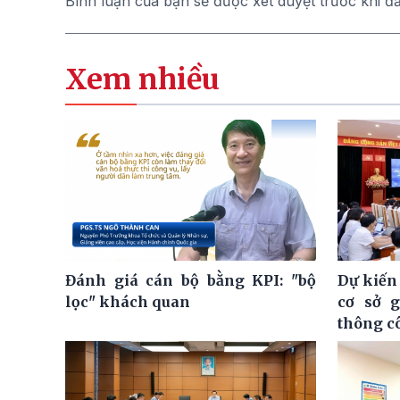
Bình luận của bạn sẽ được xét duyệt trước khi đ
Xem nhiều
Đánh giá cán bộ bằng KPI: "bộ
Dự kiến
lọc" khách quan
cơ sở 
thông c