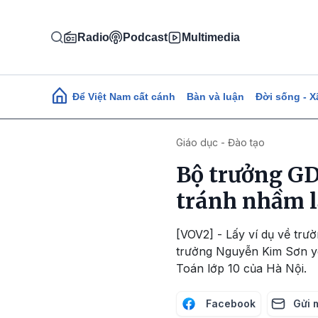
Nhảy đến nội dung
Radio
Podcast
Multimedia
Main navigation
Để Việt Nam cất cánh
Bàn và luận
Đời sống - X
Giáo dục - Đào tạo
Bộ trưởng GD
tránh nhầm 
[VOV2] - Lấy ví dụ về trườ
trưởng Nguyễn Kim Sơn yêu
Toán lớp 10 của Hà Nội.
Facebook
Gửi 