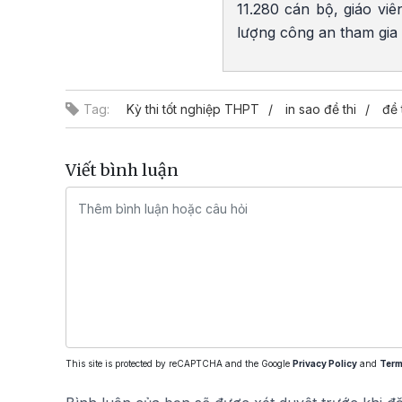
11.280 cán bộ, giáo viê
lượng công an tham gia 
Tag:
Kỳ thi tốt nghiệp THPT
in sao đề thi
đề 
Viết bình luận
This site is protected by reCAPTCHA and the Google
Privacy Policy
and
Term