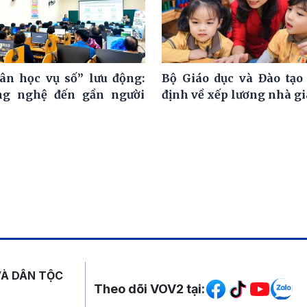
ân học vụ số” lưu động:
Bộ Giáo dục và Đào tạo
ng nghệ đến gần người
định về xếp lương nhà g
Mạng xã hội
VÀ DÂN TỘC
Theo dõi VOV2 tại: