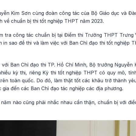
uyễn Kim Sơn cùng đoàn công tác của Bộ Giáo dục và Đào
h về chuẩn bị thi tốt nghiệp THPT năm 2023.
ểm tra công tác chuẩn bị tại Điểm thi Trường THPT Trưn
 in sao đề thi và làm việc với Ban Chỉ đạo thi tốt nghiệ
iệc với Ban Chỉ đạo thi TP. Hồ Chí Minh, Bộ trưởng Nguyễ
iều kỳ thi, riêng Kỳ thi tốt nghiệp THPT có quy mô, tính
trên toàn quốc. Do đó, làm thật tốt các khâu trở thành yêu
 gia đến các Ban Chỉ đạo tác nghiệp các địa phương.
năm nào cũng phải nhắc nhau cẩn thận, chuẩn bị với điều 