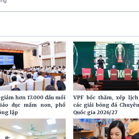
ăng
 giảm hơn 17.000 đầu mối
VPF bốc thăm, xếp lịch
giáo dục mầm non, phổ
các giải bóng đá Chuyê
ông lập
Quốc gia 2026/27