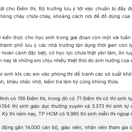
ất cho Điểm thi, Bộ trưởng lưu ý tới việc chuẩn bị đầy 
phòng cháy chữa cháy, khoảng cách nơi để đồ dùng của
rợ kiến thức cho học sinh trong giai đoạn còn một vài tuần
thành phố lưu ý các nhà trường tận dụng thời gian còn lạ
 hoàn cảnh đặc biệt, có học lực chưa thật yên tâm, ôn luy
ăm nay là những em chịu nhiều thiệt thòi do ảnh hưởng của đ
thí sinh khi các em vào phòng thi để tránh các sơ suất k
nh, khâu nhắc nhở, kiểm tra làm kỹ cũng không thừa.
h có 156 Điểm thi, trong đó có 71 Điểm thi có thí sinh t
.194 thí sinh giáo dục thường xuyên và 3.373 thí sinh tự 
Kỳ thi năm nay, TP HCM có 9.985 thí sinh miễn thi ngoại 
động gần 14.000 cán bộ, giáo viên, nhân viên tham gia c