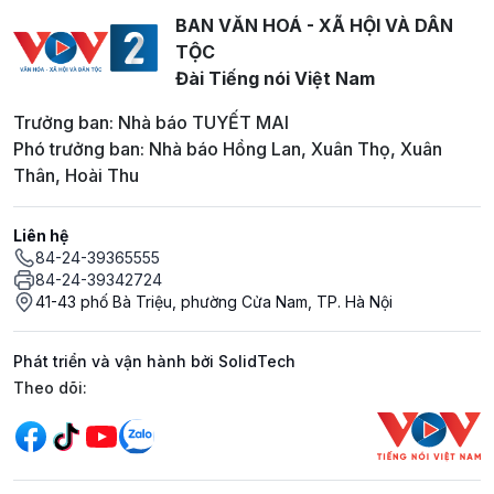
BAN VĂN HOÁ - XÃ HỘI VÀ DÂN
TỘC
Đài Tiếng nói Việt Nam
Trưởng ban: Nhà báo TUYẾT MAI
Phó trưởng ban: Nhà báo Hồng Lan, Xuân Thọ, Xuân
Thân, Hoài Thu
Liên hệ
84-24-39365555
84-24-39342724
41-43 phố Bà Triệu, phường Cửa Nam, TP. Hà Nội
Phát triển và vận hành bởi SolidTech
Mạng xã hội
Theo dõi: