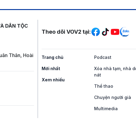
Mạng xã hội
VÀ DÂN TỘC
Theo dõi VOV2 tại:
uân Thân, Hoài
Trang chủ
Podcast
Mới nhất
Xóa nhà tạm, nhà d
nát
Xem nhiều
Thể thao
Chuyện người già
Multimedia