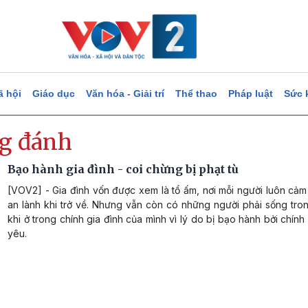
ã hội
Giáo dục
Văn hóa - Giải trí
Thể thao
Pháp luật
Sức 
g đánh
Bạo hành gia đình - coi chừng bị phạt tù
[VOV2] - Gia đình vốn được xem là tổ ấm, nơi mỗi người luôn cả
an lành khi trở về. Nhưng vẫn còn có những người phải sống tr
khi ở trong chính gia đình của mình vì lý do bị bạo hành bởi chín
yêu.