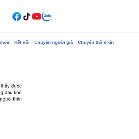
khỏe
Kết nối
Chuyện người già
Chuyện thầm kín
m thấy được
ong đau khổ
h người thân