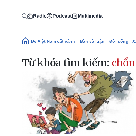
Nhảy đến nội dung
Radio
Podcast
Multimedia
Main navigation
Để Việt Nam cất cánh
Bàn và luận
Đời sống - X
Từ khóa tìm kiếm:
chồn