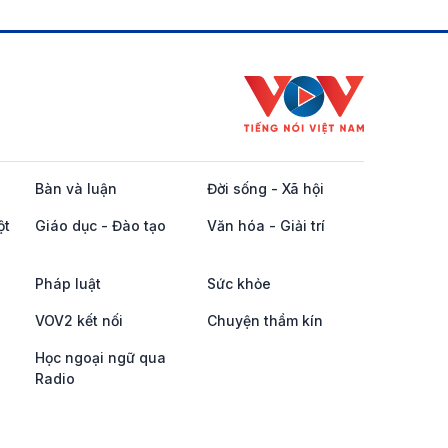
Bàn và luận
Đời sống - Xã hội
ột
Giáo dục - Đào tạo
Văn hóa - Giải trí
Pháp luật
Sức khỏe
VOV2 kết nối
Chuyện thầm kín
Học ngoại ngữ qua
Radio