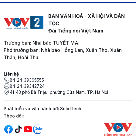
BAN VĂN HOÁ - XÃ HỘI VÀ DÂN
TỘC
Đài Tiếng nói Việt Nam
Trưởng ban: Nhà báo TUYẾT MAI
Phó trưởng ban: Nhà báo Hồng Lan, Xuân Thọ, Xuân
Thân, Hoài Thu
Liên hệ
84-24-39365555
84-24-39342724
41-43 phố Bà Triệu, phường Cửa Nam, TP. Hà Nội
Phát triển và vận hành bởi SolidTech
Mạng xã hội
Theo dõi: