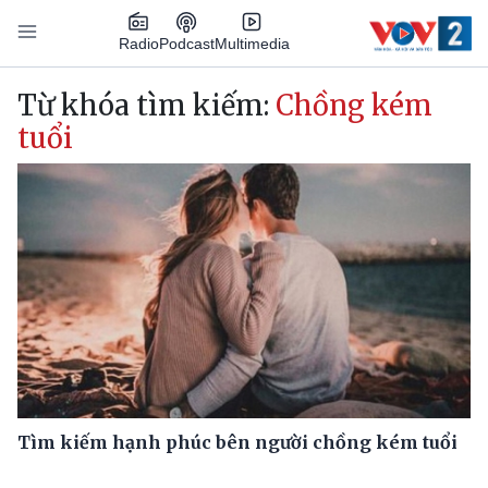
Nhảy đến nội dung
Podcast
Radio
Multimedia
Main navigation
Từ khóa tìm kiếm:
Chồng kém
tuổi
Tìm kiếm hạnh phúc bên người chồng kém tuổi