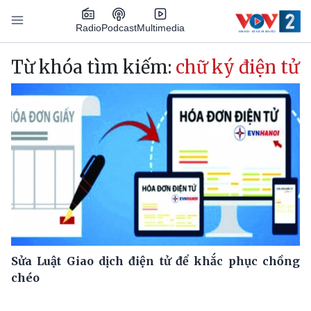
Nhảy đến nội dung
Podcast
Radio
Multimedia
Main navigation
Từ khóa tìm kiếm:
chữ ký điện tử
Sửa Luật Giao dịch điện tử để khắc phục chồng
chéo