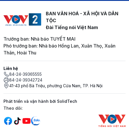
BAN VĂN HOÁ - XÃ HỘI VÀ DÂN
TỘC
Đài Tiếng nói Việt Nam
Trưởng ban: Nhà báo TUYẾT MAI
Phó trưởng ban: Nhà báo Hồng Lan, Xuân Thọ, Xuân
Thân, Hoài Thu
Liên hệ
84-24-39365555
84-24-39342724
41-43 phố Bà Triệu, phường Cửa Nam, TP. Hà Nội
Phát triển và vận hành bởi SolidTech
Mạng xã hội
Theo dõi: