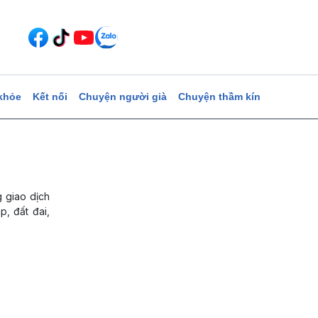
khỏe
Kết nối
Chuyện người già
Chuyện thầm kín
g giao dịch
p, đất đai,