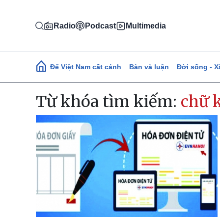
Nhảy đến nội dung
Radio
Podcast
Multimedia
Main navigation
Để Việt Nam cất cánh
Bàn và luận
Đời sống - X
Từ khóa tìm kiếm:
chữ 