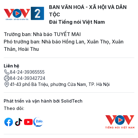
BAN VĂN HOÁ - XÃ HỘI VÀ DÂN
TỘC
Đài Tiếng nói Việt Nam
Trưởng ban: Nhà báo TUYẾT MAI
Phó trưởng ban: Nhà báo Hồng Lan, Xuân Thọ, Xuân
Thân, Hoài Thu
Liên hệ
84-24-39365555
84-24-39342724
41-43 phố Bà Triệu, phường Cửa Nam, TP. Hà Nội
Phát triển và vận hành bởi SolidTech
Mạng xã hội
Theo dõi: