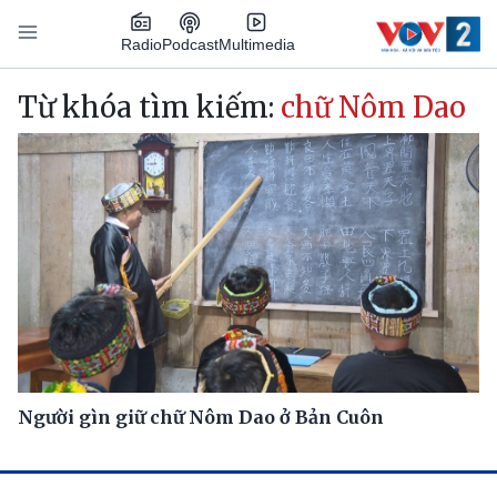
Nhảy đến nội dung
Podcast
Radio
Multimedia
Main navigation
Từ khóa tìm kiếm:
chữ Nôm Dao
Người gìn giữ chữ Nôm Dao ở Bản Cuôn