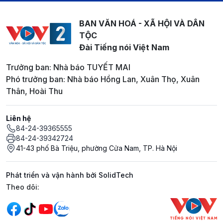
BAN VĂN HOÁ - XÃ HỘI VÀ DÂN
TỘC
Đài Tiếng nói Việt Nam
Trưởng ban: Nhà báo TUYẾT MAI
Phó trưởng ban: Nhà báo Hồng Lan, Xuân Thọ, Xuân
Thân, Hoài Thu
Liên hệ
84-24-39365555
84-24-39342724
41-43 phố Bà Triệu, phường Cửa Nam, TP. Hà Nội
Phát triển và vận hành bởi SolidTech
Mạng xã hội
Theo dõi: