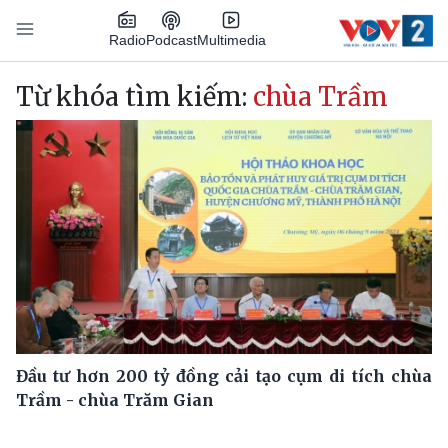
Nhảy đến nội dung
Podcast
Radio
Multimedia
Main navigation
Từ khóa tìm kiếm:
chùa Trầm
Đầu tư hơn 200 tỷ đồng cải tạo cụm di tích chùa
Trầm - chùa Trăm Gian