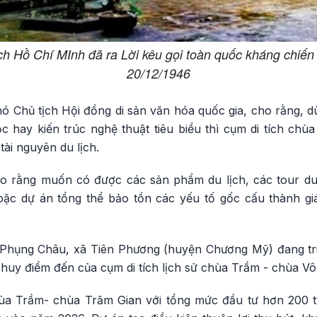
ch Hồ Chí MInh đã ra Lời kêu gọi toàn quốc kháng chiế
20/12/1946
 Chủ tịch Hội đồng di sản văn hóa quốc gia, cho rằng, dù
ọc hay kiến trúc nghệ thuật tiêu biểu thì cụm di tích ch
tài nguyên du lịch.
 rằng muốn có được các sản phẩm du lịch, các tour du 
ặc dự án tổng thể bảo tồn các yếu tố gốc cấu thành giá
 Phụng Châu, xã Tiên Phương (huyện Chương Mỹ) đang tri
 huy điểm đến của cụm di tích lịch sử chùa Trầm - chùa Vô
hùa Trầm- chùa Trăm Gian với tổng mức đầu tư hơn 200 