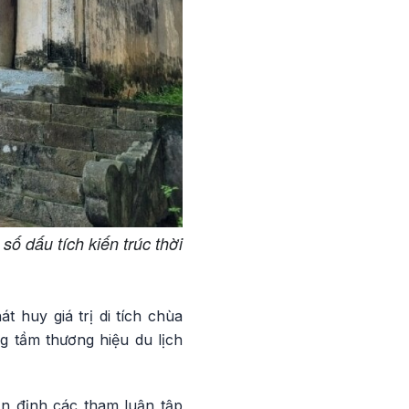
ố dấu tích kiến trúc thời
t huy giá trị di tích chùa
g tầm thương hiệu du lịch
n định các tham luận tập