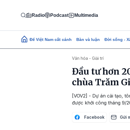
Nhảy đến nội dung
Radio
Podcast
Multimedia
Main navigation
Để Việt Nam cất cánh
Bàn và luận
Đời sống - X
Văn hóa - Giải trí
Đầu tư hơn 20
chùa Trăm G
[VOV2] - Dự án cải tạo, t
được khởi công tháng 9/2
Facebook
Gửi 