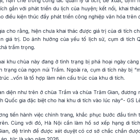
tại, hạn chế trong công tác quản lý di tích; đề xuất, địn
 tích gắn với phát triển du lịch của huyện; kết nối, khai th
tạo điều kiện thúc đẩy phát triển công nghiệp văn hóa trên
gia cho rằng, hiện chưa khai thác được giá trị của di tích 
ên giá trị. Do ảnh hưởng của yếu tố lịch sử, cụm di tích
há trầm trọng.
hai khu chùa này đang ở tình trạng bị phá hoại ngày càn
ện trạng của ngọn núi Trầm. Ngoài ra, cụm di tích này bị “m
trúc ..vốn là tổ hợp làm nên cấu trúc của khu di tích.
àn diện như trên ở chùa Trầm và chùa Trăm Gian, đương nh
ích Quốc gia đặc biệt cho hai khu di tích vào lúc này"- GS 
ơng tiến hành việc chỉnh trang, khắc phục bước đầu tình 
 trên. Cùng với đó, Hà Nội cần làm hồ sơ xếp hạng di tích
ian, đệ trình để được xét duyệt có cơ sở chắc chắn đượ
 án, tức là vào năm 2026.