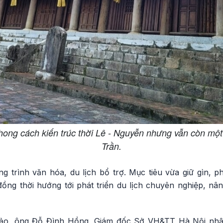
g cách kiến trúc thời Lê - Nguyễn nhưng vẫn còn một s
Trần.
g trình văn hóa, du lịch bổ trợ. Mục tiêu vừa giữ gìn, phá
ồng thời hướng tới phát triển du lịch chuyên nghiệp, nân
thảo, ông Đỗ Đình Hồng, Giám đốc Sở VH&TT Hà Nội nhậ