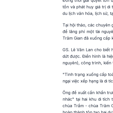
Đồng thời giải quyết tồn 
tồn và phát huy giá trị di
du lịch văn hóa, lịch sử, 
Tại hội thảo, các chuyên 
để lãng phí một tài nguy
Trăm Gian đã xuống cấp k
GS. Lê Văn Lan cho biết 
dứt được. Điển hình là hi
nguyên), công trình, kiến 
"Tình trạng xuống cấp to
ngại việc xếp hạng là di t
Ông đề xuất cần khẩn trư
nhác" tại hai khu di tích
chùa Trầm - chùa Trăm G
hoàn thành tôn tạo hai dự