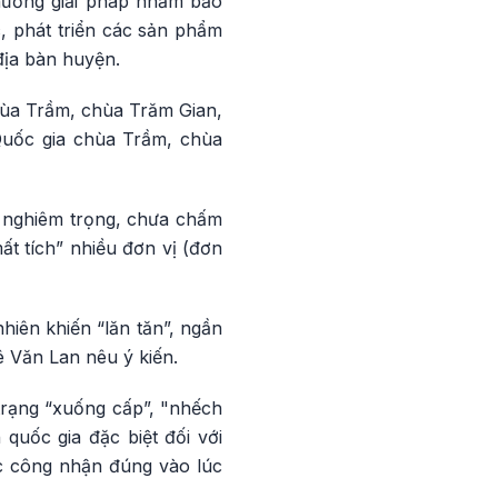
h hướng giải pháp nhằm bảo
ác, phát triển các sản phẩm
 địa bàn huyện.
chùa Trầm, chùa Trăm Gian,
 Quốc gia chùa Trầm, chùa
g nghiêm trọng, chưa chấm
ất tích” nhiều đơn vị (đơn
iên khiến “lăn tăn”, ngần
Lê Văn Lan nêu ý kiến.
trạng “xuống cấp”, "nhếch
 quốc gia đặc biệt đối với
c công nhận đúng vào lúc