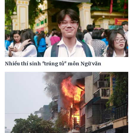
Nhiều thí sinh "trúng tủ" môn Ngữ văn