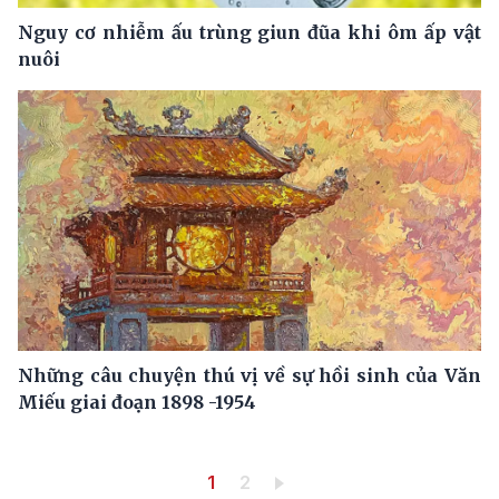
Nguy cơ nhiễm ấu trùng giun đũa khi ôm ấp vật
nuôi
Những câu chuyện thú vị về sự hồi sinh của Văn
Miếu giai đoạn 1898 -1954
Pagination
Trang hiện thời
Trang
1
2