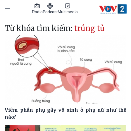
Nhảy đến nội dung
Podcast
Radio
Multimedia
Main navigation
Từ khóa tìm kiếm:
trúng tủ
Viêm phần phụ gây vô sinh ở phụ nữ như thế
nào?