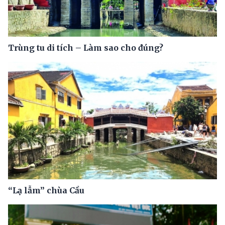
Trùng tu di tích – Làm sao cho đúng?
“Lạ lẫm” chùa Cầu