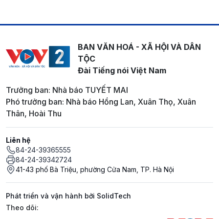
BAN VĂN HOÁ - XÃ HỘI VÀ DÂN
TỘC
Đài Tiếng nói Việt Nam
Trưởng ban: Nhà báo TUYẾT MAI
Phó trưởng ban: Nhà báo Hồng Lan, Xuân Thọ, Xuân
Thân, Hoài Thu
Liên hệ
84-24-39365555
84-24-39342724
41-43 phố Bà Triệu, phường Cửa Nam, TP. Hà Nội
Phát triển và vận hành bởi SolidTech
Mạng xã hội
Theo dõi: