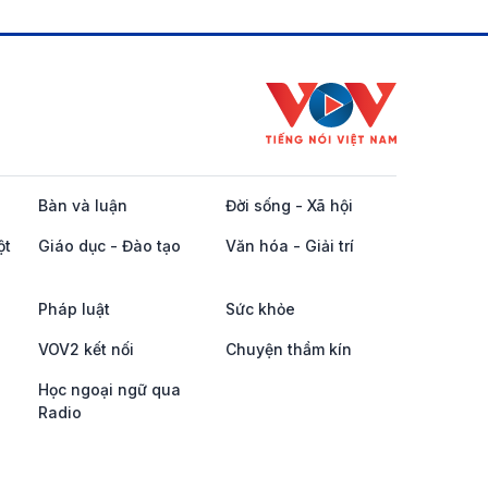
Bàn và luận
Đời sống - Xã hội
ột
Giáo dục - Đào tạo
Văn hóa - Giải trí
Pháp luật
Sức khỏe
VOV2 kết nối
Chuyện thầm kín
Học ngoại ngữ qua
Radio