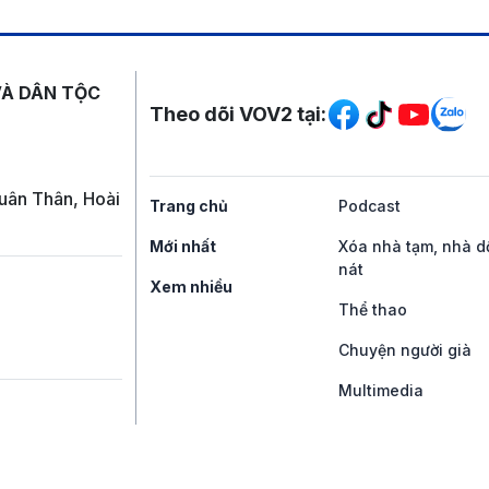
Mạng xã hội
VÀ DÂN TỘC
Theo dõi VOV2 tại:
uân Thân, Hoài
Trang chủ
Podcast
Mới nhất
Xóa nhà tạm, nhà d
nát
Xem nhiều
Thể thao
Chuyện người già
Multimedia