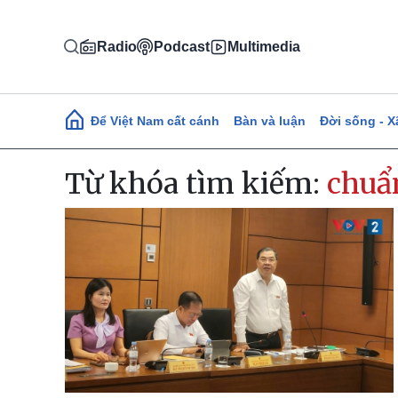
Nhảy đến nội dung
Radio
Podcast
Multimedia
Main navigation
Để Việt Nam cất cánh
Bàn và luận
Đời sống - X
Từ khóa tìm kiếm:
chuẩ