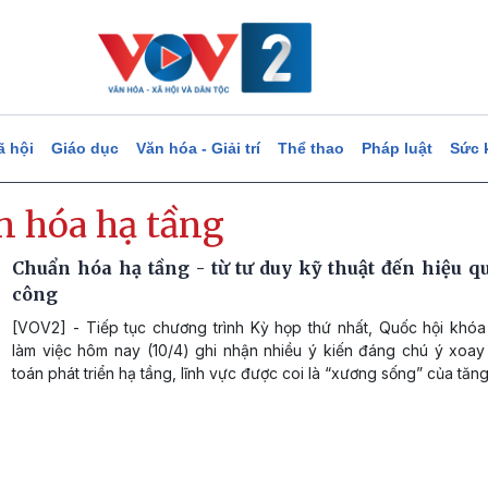
ã hội
Giáo dục
Văn hóa - Giải trí
Thể thao
Pháp luật
Sức 
n hóa hạ tầng
Chuẩn hóa hạ tầng - từ tư duy kỹ thuật đến hiệu qu
công
[VOV2] - Tiếp tục chương trình Kỳ họp thứ nhất, Quốc hội khóa
làm việc hôm nay (10/4) ghi nhận nhiều ý kiến đáng chú ý xoay
toán phát triển hạ tầng, lĩnh vực được coi là “xương sống” của tăng