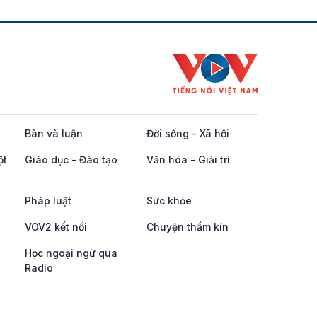
Bàn và luận
Đời sống - Xã hội
ột
Giáo dục - Đào tạo
Văn hóa - Giải trí
Pháp luật
Sức khỏe
VOV2 kết nối
Chuyện thầm kín
Học ngoại ngữ qua
Radio