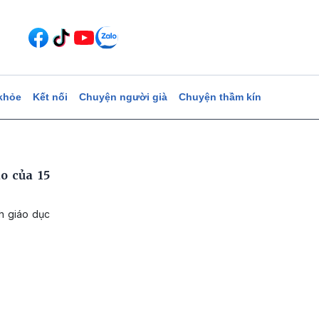
khỏe
Kết nối
Chuyện người già
Chuyện thầm kín
o của 15
h giáo dục