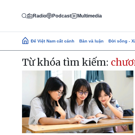
Nhảy đến nội dung
Radio
Podcast
Multimedia
Main navigation
Để Việt Nam cất cánh
Bàn và luận
Đời sống - X
Từ khóa tìm kiếm:
chươ