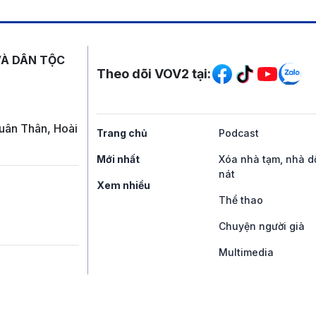
Mạng xã hội
VÀ DÂN TỘC
Theo dõi VOV2 tại:
uân Thân, Hoài
Trang chủ
Podcast
Mới nhất
Xóa nhà tạm, nhà d
nát
Xem nhiều
Thể thao
Chuyện người già
Multimedia