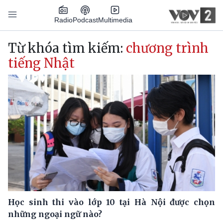
Nhảy đến nội dung
Podcast
Radio
Multimedia
Main navigation
Từ khóa tìm kiếm:
chương trình
tiếng Nhật
Học sinh thi vào lớp 10 tại Hà Nội được chọn
những ngoại ngữ nào?