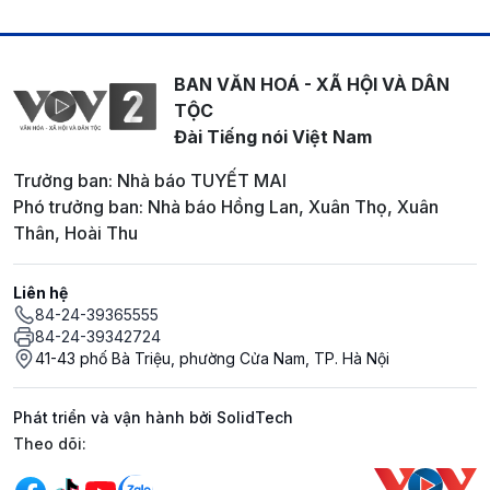
BAN VĂN HOÁ - XÃ HỘI VÀ DÂN
TỘC
Đài Tiếng nói Việt Nam
Trưởng ban: Nhà báo TUYẾT MAI
Phó trưởng ban: Nhà báo Hồng Lan, Xuân Thọ, Xuân
Thân, Hoài Thu
Liên hệ
84-24-39365555
84-24-39342724
41-43 phố Bà Triệu, phường Cửa Nam, TP. Hà Nội
Phát triển và vận hành bởi SolidTech
Mạng xã hội
Theo dõi: