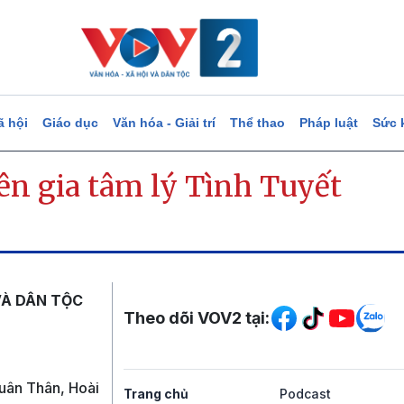
ã hội
Giáo dục
Văn hóa - Giải trí
Thể thao
Pháp luật
Sức 
ên gia tâm lý Tình Tuyết
Mạng xã hội
VÀ DÂN TỘC
Theo dõi VOV2 tại:
uân Thân, Hoài
Trang chủ
Podcast