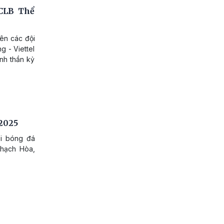
CLB Thể
ên các đội
g - Viettel
inh thần kỷ
 2025
ải bóng đá
Thạch Hòa,