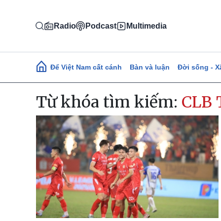
Nhảy đến nội dung
Radio
Podcast
Multimedia
Main navigation
Để Việt Nam cất cánh
Bàn và luận
Đời sống - X
Từ khóa tìm kiếm:
CLB 