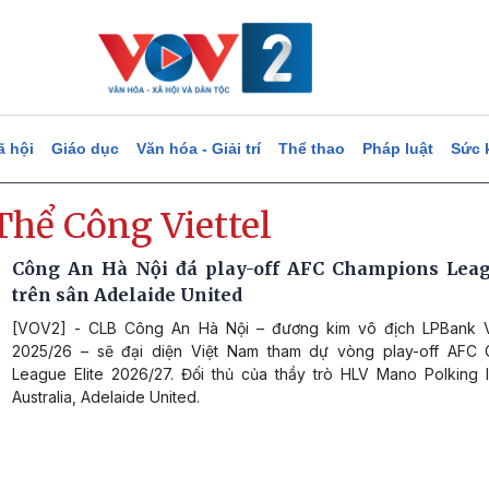
ã hội
Giáo dục
Văn hóa - Giải trí
Thể thao
Pháp luật
Sức 
Thể Công Viettel
Công An Hà Nội đá play-off AFC Champions Leag
trên sân Adelaide United
[VOV2] - CLB Công An Hà Nội – đương kim vô địch LPBank V
2025/26 – sẽ đại diện Việt Nam tham dự vòng play-off AFC
League Elite 2026/27. Đối thủ của thầy trò HLV Mano Polking l
Australia, Adelaide United.