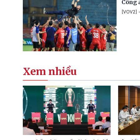
Công a
[VOV2] -
Xem nhiều