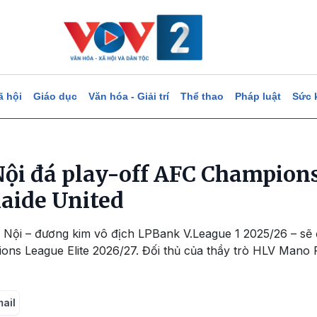
ã hội
Giáo dục
Văn hóa - Giải trí
Thể thao
Pháp luật
Sức 
ội đá play-off AFC Champions
laide United
Nội – đương kim vô địch LPBank V.League 1 2025/26 – sẽ 
ns League Elite 2026/27. Đối thủ của thầy trò HLV Mano Po
mail