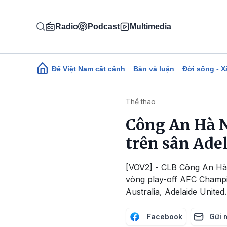
Nhảy đến nội dung
Radio
Podcast
Multimedia
Main navigation
Để Việt Nam cất cánh
Bàn và luận
Đời sống - X
Thể thao
Công An Hà N
trên sân Ade
[VOV2] - CLB Công An Hà 
vòng play-off AFC Champio
Australia, Adelaide United.
Facebook
Gửi 