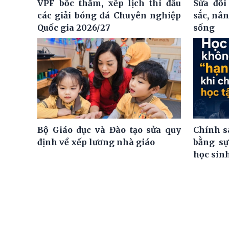
VPF bốc thăm, xếp lịch thi đấu
Sửa đổi
các giải bóng đá Chuyên nghiệp
sắc, nâ
Quốc gia 2026/27
sống
Bộ Giáo dục và Đào tạo sửa quy
Chính s
định về xếp lương nhà giáo
bằng sự
học sin