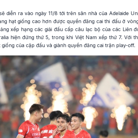
ẽ diễn ra vào ngày 11/8 tới trên sân nhà của Adelaide Un
ng hạt giống cao hơn được quyền đăng cai thi đấu ở vòng 
ng xếp hạng các giải đấu cấp câu lạc bộ của các Liên đoà
lia hiện đứng thứ 5, trong khi Việt Nam xếp thứ 7. Với t
t giống của cặp đấu và giành quyền đăng cai trận play-off.