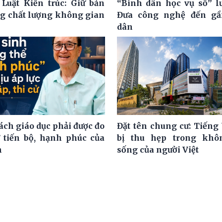
 Luật Kiến trúc: Giữ bản
“Bình dân học vụ số” l
ng chất lượng không gian
Đưa công nghệ đến gầ
dân
ách giáo dục phải được đo
Đặt tên chung cư: Tiếng 
 tiến bộ, hạnh phúc của
bị thu hẹp trong khô
h
sống của người Việt