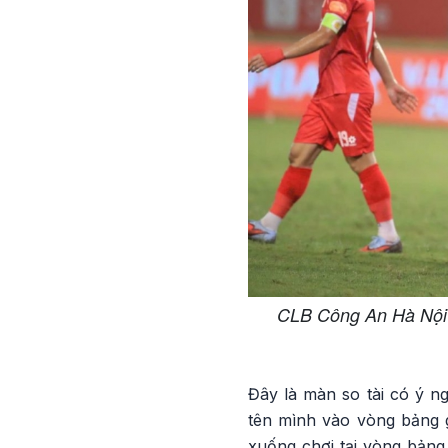
CLB Công An Hà Nội 
Đây là màn so tài có ý n
tên mình vào vòng bảng g
xuống chơi tại vòng bảng