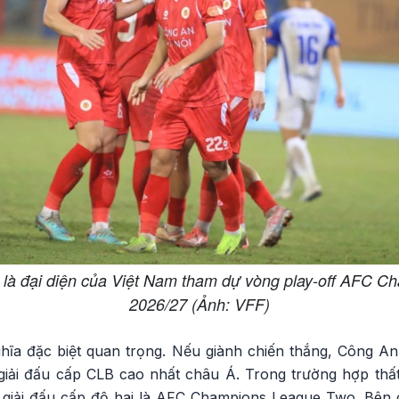
là đại diện của Việt Nam tham dự vòng play-off AFC Ch
2026/27 (Ảnh: VFF)
ghĩa đặc biệt quan trọng. Nếu giành chiến thắng, Công An
iải đấu cấp CLB cao nhất châu Á. Trong trường hợp thất 
 giải đấu cấp độ hai là AFC Champions League Two. Bên 