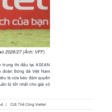
wo 2026/27 (Ảnh: VFF)
p trung thi đấu tại ASEAN
ên đoàn Bóng đá Việt Nam
tiêu là vừa bảo đảm quyền
ẩn bị tốt nhất cho giải vô
ed
CLB Thể Công Viettel