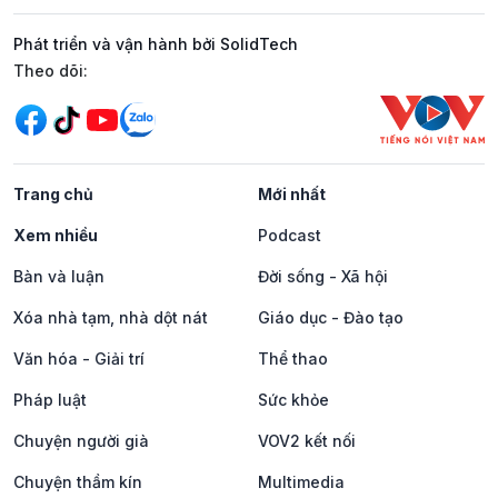
Phát triển và vận hành bởi SolidTech
Mạng xã hội
Theo dõi:
Trang chủ
Mới nhất
Xem nhiều
Podcast
Bàn và luận
Đời sống - Xã hội
Xóa nhà tạm, nhà dột nát
Giáo dục - Đào tạo
Văn hóa - Giải trí
Thể thao
Pháp luật
Sức khỏe
Chuyện người già
VOV2 kết nối
Chuyện thầm kín
Multimedia