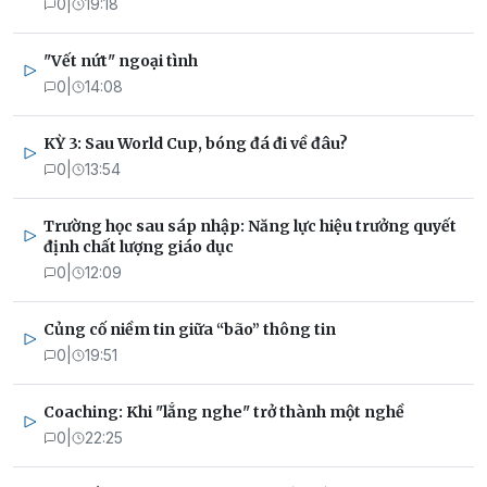
0
|
19:18
"Vết nứt" ngoại tình
0
|
14:08
KỲ 3: Sau World Cup, bóng đá đi về đâu?
0
|
13:54
Trường học sau sáp nhập: Năng lực hiệu trưởng quyết
định chất lượng giáo dục
0
|
12:09
Củng cố niềm tin giữa “bão” thông tin
0
|
19:51
Coaching: Khi "lắng nghe" trở thành một nghề
0
|
22:25