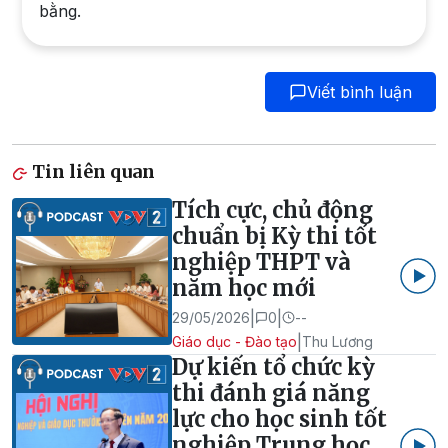
bằng.
Viết bình luận
Tin liên quan
Tích cực, chủ động
chuẩn bị Kỳ thi tốt
nghiệp THPT và
năm học mới
|
|
29/05/2026
0
--
|
Giáo dục - Đào tạo
Thu Lương
Dự kiến tổ chức kỳ
thi đánh giá năng
lực cho học sinh tốt
nghiệp Trung học