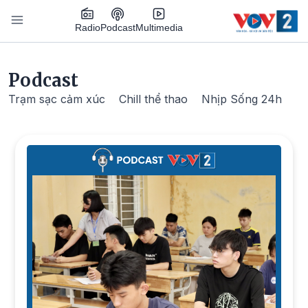
Nhảy đến nội dung
Podcast
Radio
Multimedia
Main navigation
Podcast
Trạm sạc cảm xúc
Chill thể thao
Nhịp Sống 24h