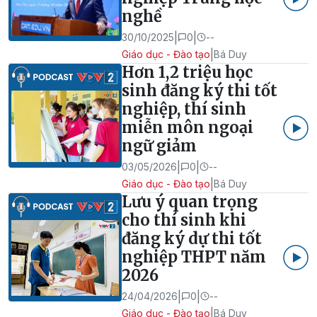
nghề
|
|
30/10/2025
0
--
|
Giáo dục - Đào tạo
Bá Duy
Hơn 1,2 triệu học
sinh đăng ký thi tốt
nghiệp, thí sinh
miễn môn ngoại
ngữ giảm
|
|
03/05/2026
0
--
|
Giáo dục - Đào tạo
Bá Duy
Lưu ý quan trọng
cho thí sinh khi
đăng ký dự thi tốt
nghiệp THPT năm
2026
|
|
24/04/2026
0
--
|
Giáo dục - Đào tạo
Bá Duy