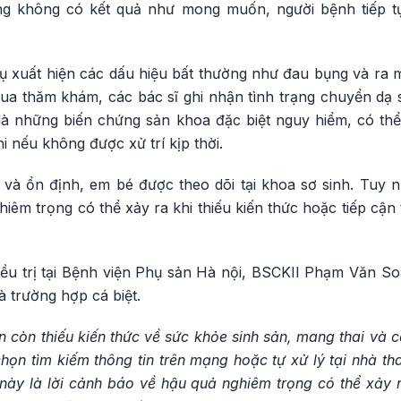
g không có kết quả như mong muốn, người bệnh tiếp t
hụ xuất hiện các dấu hiệu bất thường như đau bụng và r
ua thăm khám, các bác sĩ ghi nhận tình trạng chuyển dạ s
là những biến chứng sản khoa đặc biệt nguy hiểm, có thể 
i nếu không được xử trí kịp thời.
và ổn định, em bé được theo dõi tại khoa sơ sinh. Tuy nh
êm trọng có thể xảy ra khi thiếu kiến thức hoặc tiếp cận
điều trị tại Bệnh viện Phụ sản Hà nội, BSCKII Phạm Văn S
à trường hợp cá biệt.
ẫn còn thiếu kiến thức về sức khỏe sinh sản, mang thai và c
chọn tìm kiếm thông tin trên mạng hoặc tự xử lý tại nhà tha
ày là lời cảnh báo về hậu quả nghiêm trọng có thể xảy ra