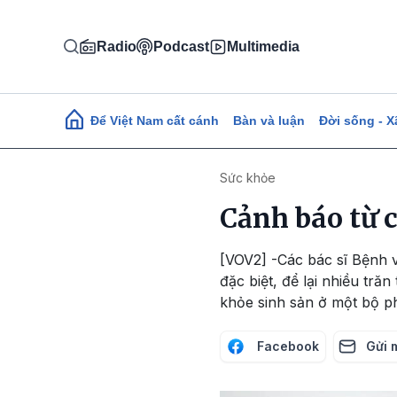
Nhảy đến nội dung
Radio
Podcast
Multimedia
Main navigation
Để Việt Nam cất cánh
Bàn và luận
Đời sống - X
Sức khỏe
Cảnh báo từ c
[VOV2] -Các bác sĩ Bệnh 
đặc biệt, để lại nhiều tră
khỏe sinh sản ở một bộ phậ
Facebook
Gửi 