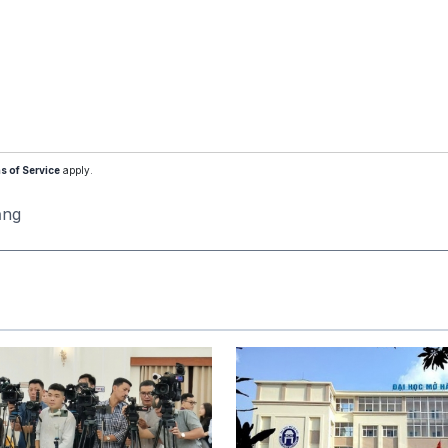
s of Service
apply.
ăng