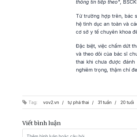
thông tin tiếp theo
"
, BSCK
Từ trường hợp trên, bác s
hệ tình dục an toàn và cá
cơ sở y tế chuyên khoa để
Đặc biệt, việc chấm dứt th
và theo dõi của bác sĩ c
thai khi chưa được đánh 
nghiêm trọng, thậm chí đe
Tag:
vov2.vn
tự phá thai
31 tuần
20 tuổi
Viết bình luận