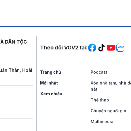
Mạng xã hội
VÀ DÂN TỘC
Theo dõi VOV2 tại:
uân Thân, Hoài
Trang chủ
Podcast
Mới nhất
Xóa nhà tạm, nhà d
nát
Xem nhiều
Thể thao
Chuyện người già
Multimedia