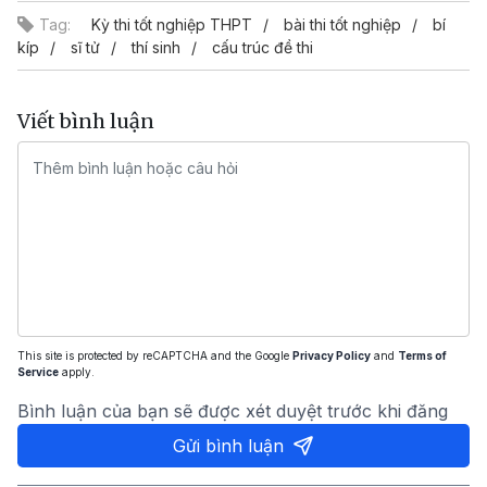
Tag:
Kỳ thi tốt nghiệp THPT
bài thi tốt nghiệp
bí
kíp
sĩ tử
thí sinh
cấu trúc đề thi
Viết bình luận
This site is protected by reCAPTCHA and the Google
Privacy Policy
and
Terms of
Service
apply.
Bình luận của bạn sẽ được xét duyệt trước khi đăng
Gửi bình luận