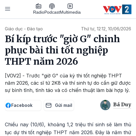
Nhảy đến nội dung
Podcast
Radio
Multimedia
Main navigation
Giáo dục - Đào tạo
Thứ tư, 12:12, 10/06/2026
Bí kíp trước "giờ G" chinh
phục bài thi tốt nghiệp
THPT năm 2026
[VOV2] - Trước "giờ G" của kỳ thi tốt nghiệp THPT
năm 2026, các sĩ tử 2K8 và thí sinh tự do cần giữ được
sự bình tĩnh, tỉnh táo và có chiến thuật làm bài hợp lý.
Bá Duy
Facebook
Gửi mail
Chiều nay (10/6), khoảng 1,2 triệu thí sinh sẽ làm thủ
tục dự thi tốt nghiệp THPT năm 2026. Đây là năm thứ