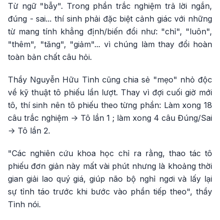
Từ ngữ "bẫy". Trong phần trắc nghiệm trả lời ngắn,
đúng - sai... thí sinh phải đặc biệt cảnh giác với những
từ mang tính khẳng định/biến đổi như: "chỉ", "luôn",
"thêm", "tăng", "giảm"... vì chúng làm thay đổi hoàn
toàn bản chất câu hỏi.
Thầy Nguyễn Hữu Tình cũng chia sẻ "mẹo" nhỏ độc
về kỹ thuật tô phiếu lần lượt. Thay vì đợi cuối giờ mới
tô, thí sinh nên tô phiếu theo từng phần: Làm xong 18
câu trắc nghiệm -> Tô lần 1 ; làm xong 4 câu Đúng/Sai
-> Tô lần 2.
"Các nghiên cứu khoa học chỉ ra rằng, thao tác tô
phiếu đơn giản này mất vài phút nhưng là khoảng thời
gian giải lao quý giá, giúp não bộ nghỉ ngơi và lấy lại
sự tỉnh táo trước khi bước vào phần tiếp theo", thầy
Tình nói.