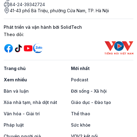
84-24-39342724
41-43 phố Bà Triệu, phường Cửa Nam, TP. Hà Nội
Phát triển và vận hành bởi SolidTech
Mạng xã hội
Theo dõi:
Trang chủ
Mới nhất
Xem nhiều
Podcast
Bàn và luận
Đời sống - Xã hội
Xóa nhà tạm, nhà dột nát
Giáo dục - Đào tạo
Văn hóa - Giải trí
Thể thao
Pháp luật
Sức khỏe
Chuyện người già
VOV2 kết nối