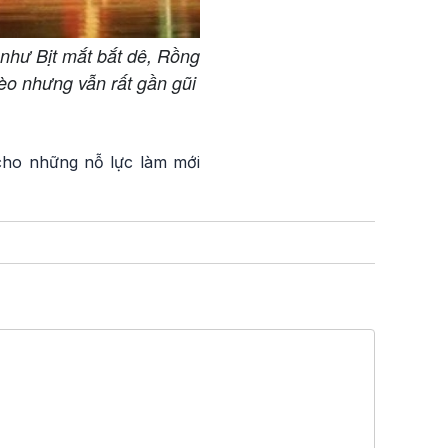
như Bịt mắt bắt dê, Rồng
èo nhưng vẫn rất gần gũi
 cho những nỗ lực làm mới