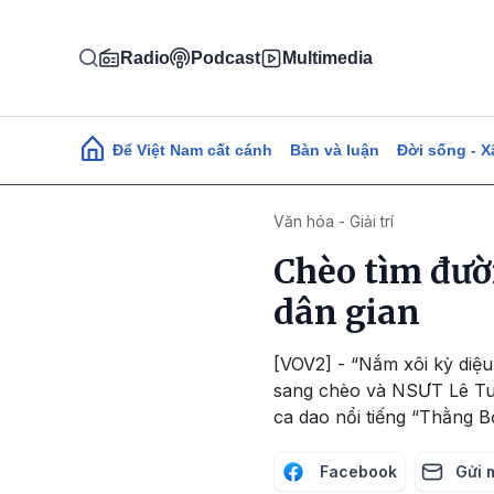
Nhảy đến nội dung
Radio
Podcast
Multimedia
Main navigation
Để Việt Nam cất cánh
Bàn và luận
Đời sống - X
Văn hóa - Giải trí
Chèo tìm đườ
dân gian
[VOV2] - “Nắm xôi kỳ diệu
sang chèo và NSƯT Lê Tu
ca dao nổi tiếng “Thằng B
Facebook
Gửi 