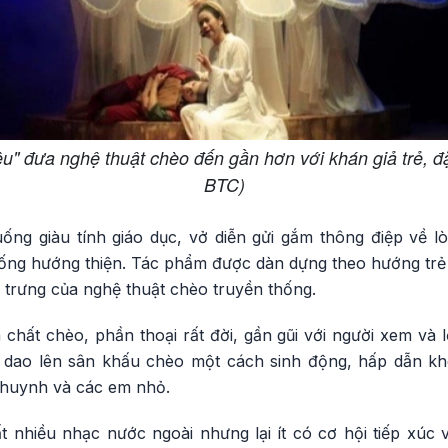
u" đưa nghệ thuật chèo đến gần hơn với khán giả trẻ, đặc 
BTC)
ng giàu tính giáo dục, vở diễn gửi gắm thông điệp về lòn
sống hướng thiện. Tác phẩm được dàn dựng theo hướng trẻ 
c trưng của nghệ thuật chèo truyền thống.
hất chèo, phần thoại rất đời, gần gũi với người xem và lối
ao lên sân khấu chèo một cách sinh động, hấp dẫn khôn
 huynh và các em nhỏ.
t nhiều nhạc nước ngoài nhưng lại ít có cơ hội tiếp xúc 