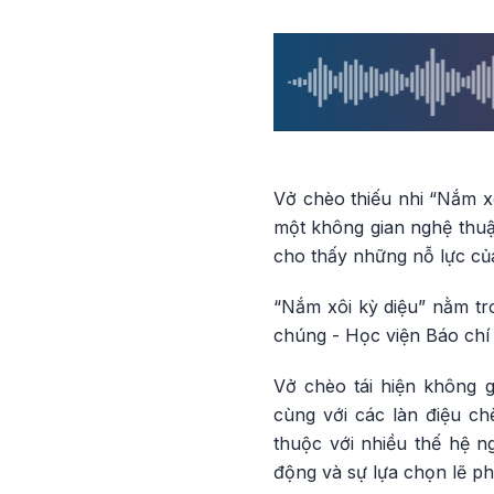
Vở chèo thiếu nhi “Nắm x
một không gian nghệ thuậ
cho thấy những nỗ lực của
“Nắm xôi kỳ diệu” nằm t
chúng - Học viện Báo chí
Vở chèo tái hiện không
cùng với các làn điệu ch
thuộc với nhiều thế hệ ng
động và sự lựa chọn lẽ ph