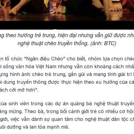
theo hướng trẻ trung, hiện đại nhưng vẫn giữ được nhữ
nghệ thuật chèo truyền thống. (ảnh: BTC)
n tổ chức “Ngân điệu Chèo” cho biết, nhóm lựa chọn chèo 
i sống văn hóa Việt Nam nhưng vẫn còn khoảng cách nhất đ
 hình ảnh chèo trẻ trung, gần gũi và mang tính giải trí 
ội dung truyền thông được thực hiện theo xu hướng của cá
cách cởi mở hơn".
 của sinh viên trong các dự án quảng bá nghệ thuật tru
đáng mừng. Theo bà, trong bối cảnh giới trẻ có nhiều cơ hội
 giới, việc vẫn dành sự quan tâm cho nghệ thuật dân tộc c
ôi dưỡng và lan tỏa mạnh mẽ.