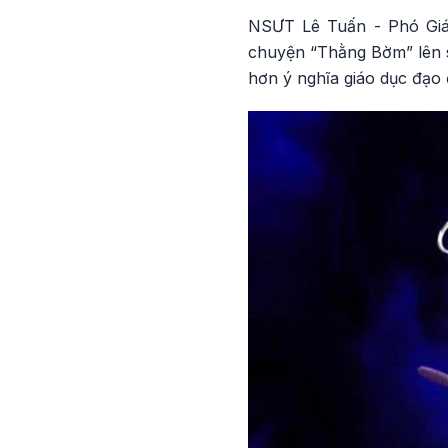
NSƯT Lê Tuấn - Phó Giám
chuyện “Thằng Bờm” lên s
hơn ý nghĩa giáo dục đạo đ