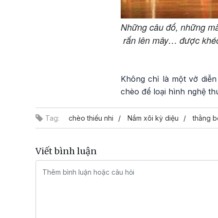
Những câu đố, những màn
rắn lên mây… được khéo 
Không chỉ là một vở diễn
chèo để loại hình nghệ thu
Tag:
chèo thiếu nhi
Nắm xôi kỳ diệu
thằng 
Viết bình luận