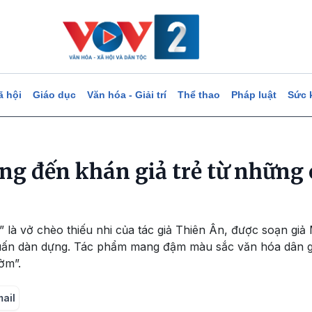
ã hội
Giáo dục
Văn hóa - Giải trí
Thể thao
Pháp luật
Sức 
ng đến khán giả trẻ từ những
” là vở chèo thiếu nhi của tác giả Thiên Ân, được soạn gi
ấn dàn dựng. Tác phẩm mang đậm màu sắc văn hóa dân gia
ờm”.
mail