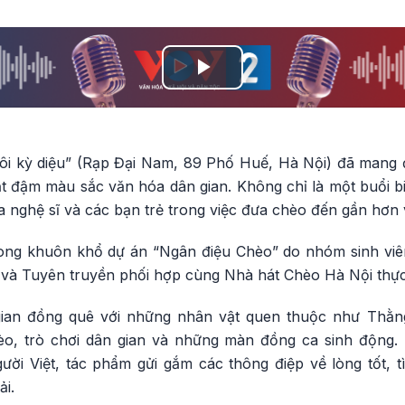
Play
Video
ôi kỳ diệu” (Rạp Đại Nam, 89 Phố Huế, Hà Nội) đã mang 
t đậm màu sắc văn hóa dân gian. Không chỉ là một buổi bi
 nghệ sĩ và các bạn trẻ trong việc đưa chèo đến gần hơn v
rong khuôn khổ dự án “Ngân điệu Chèo” do nhóm sinh viê
 và Tuyên truyền phối hợp cùng Nhà hát Chèo Hà Nội thực
 gian đồng quê với những nhân vật quen thuộc như Thằ
èo, trò chơi dân gian và những màn đồng ca sinh động.
ười Việt, tác phẩm gửi gắm các thông điệp về lòng tốt, t
ải.