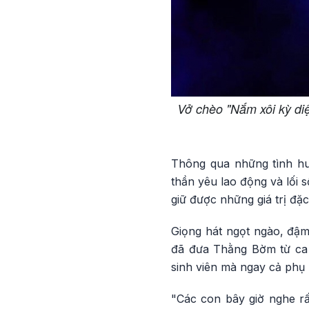
Vở chèo "Nắm xôi kỳ diệ
Thông qua những tình huố
thần yêu lao động và lối 
giữ được những giá trị đặ
Giọng hát ngọt ngào, đậm c
đã đưa Thằng Bờm từ ca d
sinh viên mà ngay cả phụ
"Các con bây giờ nghe rấ